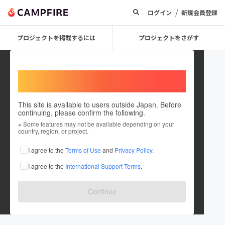
/
ログイン
新規会員登録
プロジェクトを掲載するには
プロジェクトをさがす
Welcome,
International users
This site is available to users outside Japan. Before
continuing, please confirm the following.
taigo88zacom
※ Some features may not be available depending on your
country, region, or project.
在住国：日本
現在地：未設定
I agree to the
Terms of Use
and
Privacy Policy
.
出身国：日本
出身地：未設定
I agree to the
International Support Terms
.
taigo88.za.com/
www.youtube.com/@taigo88zacom
Continue
www.facebook.com/taigo88zacom/
www.reddit.com/user/taigo88zacom/