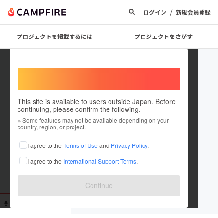
/
ログイン
新規会員登録
プロジェクトを掲載するには
プロジェクトをさがす
Welcome,
International users
This site is available to users outside Japan. Before
continuing, please confirm the following.
taira520
※ Some features may not be available depending on your
country, region, or project.
これまでに1回支援しています
I agree to the
Terms of Use
and
Privacy Policy
.
在住国：未設定
I agree to the
International Support Terms
.
出身国：未設定
Continue
支援した
プロジェクト
投稿した
プロジェクト
1
0