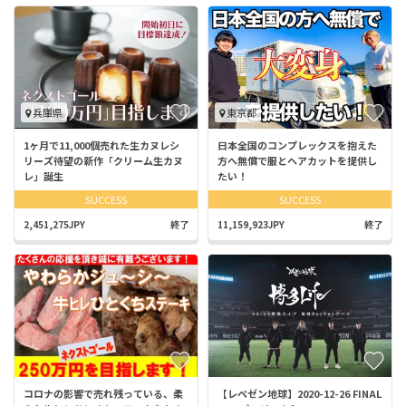
兵庫県
東京都
1ヶ月で11,000個売れた生カヌレシ
日本全国のコンプレックスを抱えた
リーズ待望の新作「クリーム生カヌ
方へ無償で服とヘアカットを提供し
レ」誕生
たい！
SUCCESS
SUCCESS
2,451,275JPY
終了
11,159,923JPY
終了
コロナの影響で売れ残っている、柔
【レペゼン地球】2020-12-26 FINAL