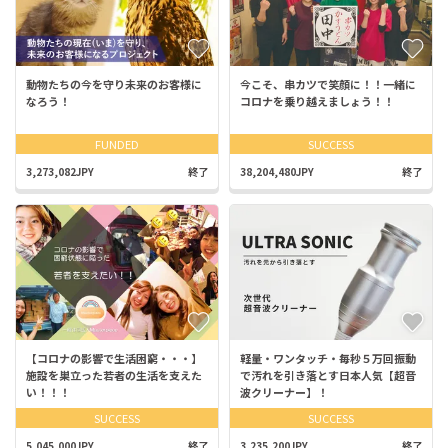
動物たちの今を守り未来のお客様に
今こそ、串カツで笑顔に！！一緒に
なろう！
コロナを乗り越えましょう！！
FUNDED
SUCCESS
3,273,082JPY
終了
38,204,480JPY
終了
【コロナの影響で生活困窮・・・】
軽量・ワンタッチ・毎秒５万回振動
施設を巣立った若者の生活を支えた
で汚れを引き落とす日本人気【超音
い！！！
波クリーナー】！
SUCCESS
SUCCESS
5,045,000JPY
終了
3,235,200JPY
終了