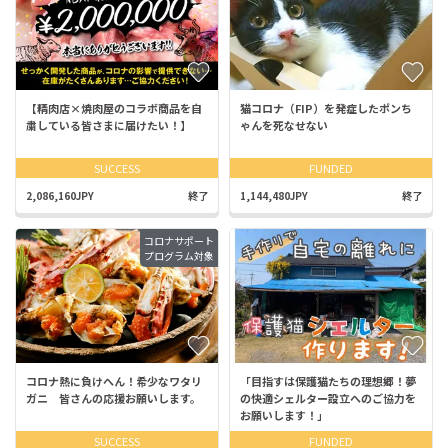
【精肉店×焼肉屋のコラボ商品を自
猫コロナ（FIP）を発症したポンち
粛している皆さまに届けたい！】
ゃんを死なせない
SUCCESS
FUNDED
2,086,160JPY
終了
1,144,480JPY
終了
コロナサポート
プログラム対象
コロナ熱に負けへん！希少なワタリ
「目指すは保護猫たちの理想郷！夢
ガニ 皆さんの応援お願いします。
の快適シェルター設立へのご協力を
お願いします！」
SUCCESS
FUNDED