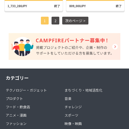
1,733,280JPY
終了
809,000JPY
終了
1
2
次のページ >
カテゴリー
テクノロジー・ガジェット
まちづくり・地域活性化
プロダクト
音楽
フード・飲食店
チャレンジ
アニメ・漫画
スポーツ
ファッション
映像・映画