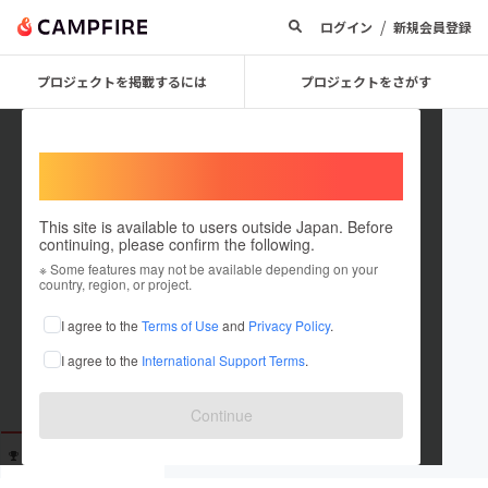
/
ログイン
新規会員登録
プロジェクトを掲載するには
プロジェクトをさがす
Welcome,
International users
This site is available to users outside Japan. Before
continuing, please confirm the following.
taka_oka
※ Some features may not be available depending on your
country, region, or project.
これまでに26回支援しています
I agree to the
Terms of Use
and
Privacy Policy
.
在住国：未設定
I agree to the
International Support Terms
.
出身国：未設定
Continue
支援した
プロジェクト
投稿した
プロジェクト
26
0