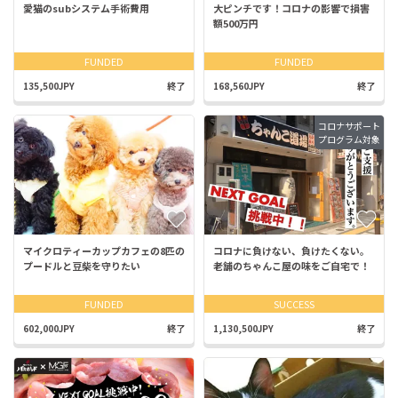
愛猫のsubシステム手術費用
大ピンチです！コロナの影響で損害
額500万円
FUNDED
FUNDED
135,500JPY
終了
168,560JPY
終了
コロナサポート
プログラム対象
マイクロティーカップカフェの8匹の
コロナに負けない、負けたくない。
プードルと豆柴を守りたい
老舗のちゃんこ屋の味をご自宅で！
FUNDED
SUCCESS
602,000JPY
終了
1,130,500JPY
終了