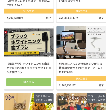
らか牛ヒレひとくちステーキをなん
LIVEプロジェクト
とかしたい！
SUCCESS
SUCCESS
2,297,600JPY
終了
259,354,811JPY
終了
【電源不要】ホワイトニングと歯茎
削り出しアルミと特殊ヒンジが生む
ケアがこれ1本！ブラックホワイトニ
抜群の安定性！PCモニターアーム：
ング歯ブラシ
MAXTAND
SUCCESS
購入する
2,042,250JPY
終了
コロナサポート
コロナサポート
プログラム対象
プログラム対象