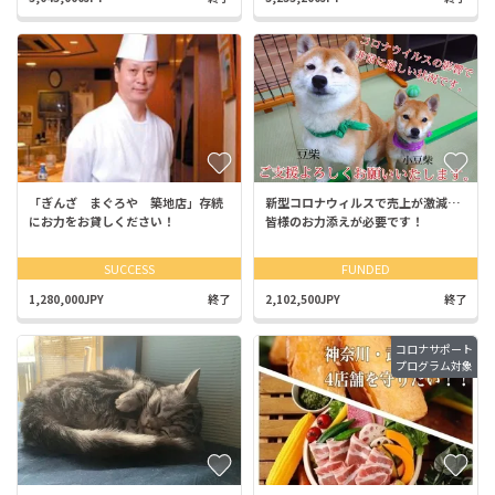
「ぎんざ まぐろや 築地店」存続
新型コロナウィルスで売上が激減…
にお力をお貸しください！
皆様のお力添えが必要です！
SUCCESS
FUNDED
1,280,000JPY
終了
2,102,500JPY
終了
コロナサポート
プログラム対象