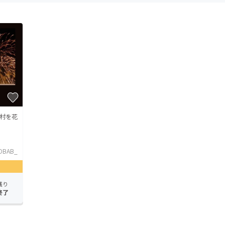
村を花
OBAB_
残り
終了