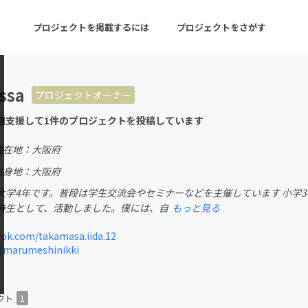
プロジェクトを掲載するには
プロジェクトをさがす
ssa
プロジェクトオーナー
ターン
注目の新着プロジェクト
募集終了が近いプロ
回支援して1件のプロジェクトを投稿しています
現在地：大阪府
音楽
舞台・パフォーマンス
出身地：大阪府
大学4年です。普段は学生交流会やセミナーなどを主催しています 小学
ゲーム・サービス開発
フード・飲食店
待生として、活動しました。僕には、自
もっと見る
書籍・雑誌出版
アニメ・漫画
ok.com/takamasa.iida.12
m/marumeshinikki
チャレンジ
ビューティー・ヘルス
クト
1