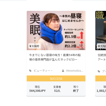
大阪府
大阪
今までにない昼寝の味方！創業94年の船
伝統
場の寝具専門店が生んだネックピロー
アー
ビューティー・
Hinomotos...
ア
ヘルスケア
SUCCESS
現在
支援者
残り
現
564,300JPY
52人
終了
1,002,