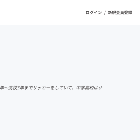
/
ログイン
新規会員登録
ジェクト
もうすぐ公開されます
プロダクト
3年～高校3年までサッカーをしていて、中学高校はサ
ファッション
スポーツ
ケア
ソーシャルグッド