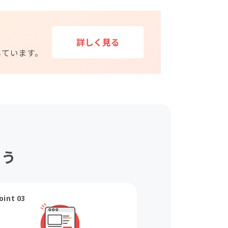
ょう
oint 03