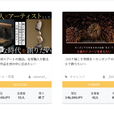
CAMPFIRE for Social Good
CAMPFIRE Creation
CAMPFIREふるさと納税
machi-ya
コミュニティ
府
技術×アートの融合。左官職人が創る
コロナ禍こそ笑顔を～カンボジアの
ト作品を世の中に広めたい！
火で飾りたい～
ート・写真
sakanart_...
チャレンジ
_BA
SUCCESS
FUNDED
在
支援者
残り
現在
支援者
500JPY
55人
終了
346,000JPY
42人