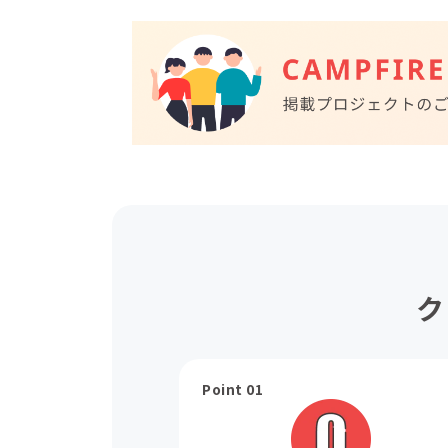
ク
Point 01