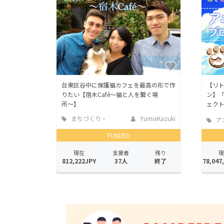
台東区谷中に保護猫カフェを最高の形で作
【リト
りたい【宿木Café〜猫と人を繋ぐ場
ン】
所〜】
ェク
まちづくり・
YumixKazuki
ア
地域活性化
FUNDED
現在
支援者
残り
現
812,222JPY
37人
終了
78,047