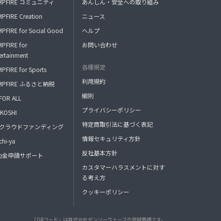
MPFIRE コミュニティ
あんしん・安全への取り組み
PFIRE Creation
ニュース
PFIRE for Social Good
ヘルプ
PFIRE for
お問い合わせ
ertainment
各種規定
PFIRE for Sports
利用規約
MPFIRE ふるさと納税
細則
FOR ALL
プライバシーポリシー
KOSHI
特定商取引法に基づく表記
FAクラウドファンディング
情報セキュリティ方針
hi-ya
反社基本方針
助金申請サポート
カスタマーハラスメントに対す
る考え方
クッキーポリシー
「QRコード」は株式会社デンソーウェーブの登録商標です。