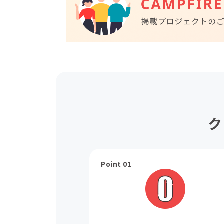
ク
Point 01