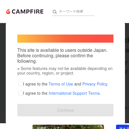
Welcome,
International users
takayu
人気のプロジェクト
注目のリ
This site is available to users outside Japan.
これまでに3
Before continuing, please confirm the
following.
在住国：未設定
※ Some features may not be available depending on
アート・写真
出身国：未設定
your country, region, or project.
テクノロジー・ガジェット
I agree to the
Terms of Use
and
Privacy Policy
.
I agree to the
International Support Terms
.
映像・映画
ビジネス・起業
支援した
プロジェクト
3
投稿した
プロジェ
Continue
まちづくり・地域活性化