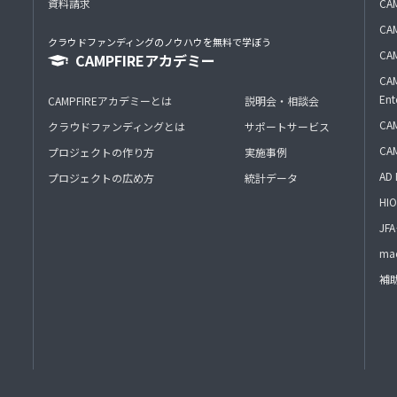
資料請求
CA
CAM
クラウドファンディングのノウハウを無料で学ぼう
CAM
CAMPFIREアカデミー
CAM
Ent
CAMPFIREアカデミーとは
説明会・相談会
CAM
クラウドファンディングとは
サポートサービス
CA
プロジェクトの作り方
実施事例
AD 
プロジェクトの広め方
統計データ
HIO
J
mac
補