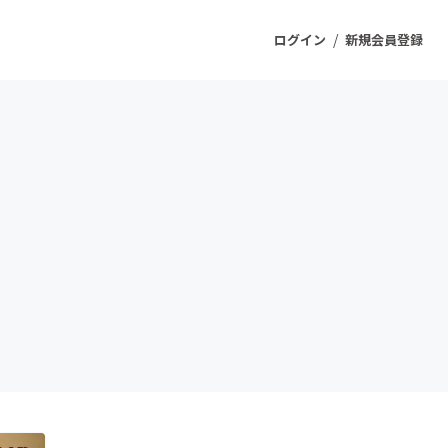
/
ログイン
新規会員登録
ジェクト
もうすぐ公開されます
プロダクト
ファッション
スポーツ
ケア
ソーシャルグッド