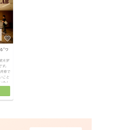
る"ワ
波大学
です。
共有で
いこと
いたし