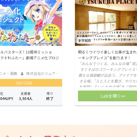
CAMPFIRE for Social Good
CAMPFIRE Creation
CAMPFIREふるさと納税
machi-ya
コミュニティ
茨城県
ルバスターズ！10周年ミッショ
明るくワイワイ楽しく仕事が生まれ
「クドわふたー」劇場アニメ化プロジ
ーキングプレイス"を創ります！
ト
”みんなでつくる、みんなの場” 筑
すぐそばのコワーキングプレイス
ニメ・漫画
株式会社ビジュアルアーツ
異なる価値観が出会う、アイデアを
きる場。"人と人とを繋ぎ、やりた
SUCCESS
を実現していくための場"をご提供
ます！
在
支援者
残り
Labを覗く👀
,044JPY
3,934人
終了