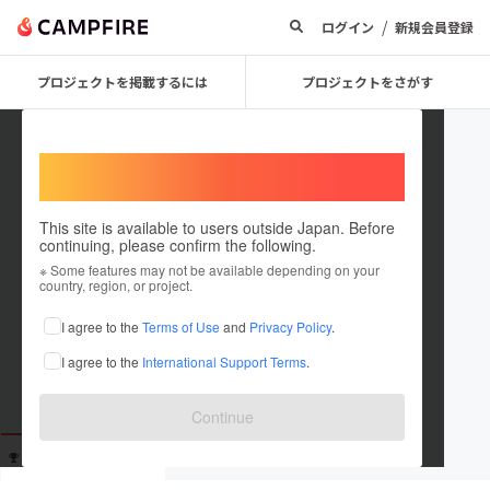
/
ログイン
新規会員登録
プロジェクトを掲載するには
プロジェクトをさがす
Welcome,
International users
This site is available to users outside Japan. Before
continuing, please confirm the following.
takosan0439
※ Some features may not be available depending on your
country, region, or project.
これまでに65回支援しています
I agree to the
Terms of Use
and
Privacy Policy
.
在住国：未設定
I agree to the
International Support Terms
.
出身国：未設定
Continue
支援した
プロジェクト
投稿した
プロジェクト
65
0