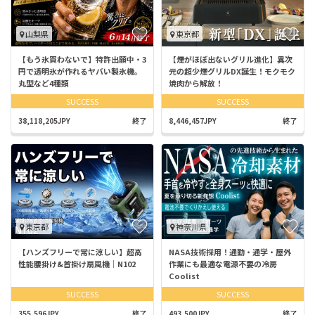
山梨県
東京都
【もう氷買わないで】特許出願中・3
【煙がほぼ出ないグリル進化】異次
円で透明氷が作れるヤバい製氷機。
元の超少煙グリルDX誕生！モクモク
丸型など4種類
焼肉から解放！
SUCCESS
SUCCESS
38,118,205JPY
終了
8,446,457JPY
終了
東京都
神奈川県
【ハンズフリーで常に涼しい】超高
NASA技術採用！通勤・通学・屋外
性能腰掛け&首掛け扇風機｜N102
作業にも最適な電源不要の冷房
Coolist
SUCCESS
SUCCESS
355,596JPY
終了
493,500JPY
終了