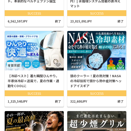
ト。革新的なペルチェファン誕生
円）| 水循環システム搭載の直冷え
マット
SUCCESS
SUCCESS
6,562,597JPY
終了
23,015,091JPY
終了
東京都
【冷却ベスト】着た瞬間ひんやり。
頭のクーラー！夏の熱対策！NASA
半導体冷却×送風で、夏の作業・通
の冷却技術で頭から熱中症対策ヘッ
勤をCOOLに
ドアイスギア
SUCCESS
SUCCESS
1,325,540JPY
終了
322,600JPY
終了