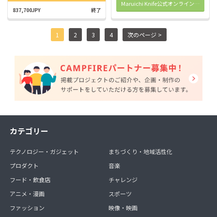
Maruichi Knife公式オンラインストア
837,700JPY
終了
1
2
3
4
次のページ >
カテゴリー
テクノロジー・ガジェット
まちづくり・地域活性化
プロダクト
音楽
フード・飲食店
チャレンジ
アニメ・漫画
スポーツ
ファッション
映像・映画