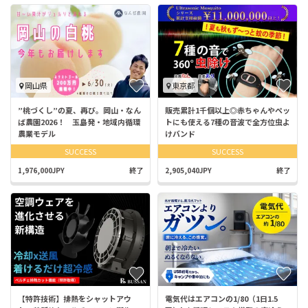
岡山県
東京都
”桃づくし”の夏、再び。岡山・なん
販売累計1千個以上◎赤ちゃんやペッ
ば農園2026！ 玉島発・地域内循環
トにも使える7種の音波で全方位虫よ
農業モデル
けバンド
SUCCESS
SUCCESS
1,976,000JPY
終了
2,905,040JPY
終了
【特許技術】排熱をシャットアウ
電気代はエアコンの1/80（1日1.5