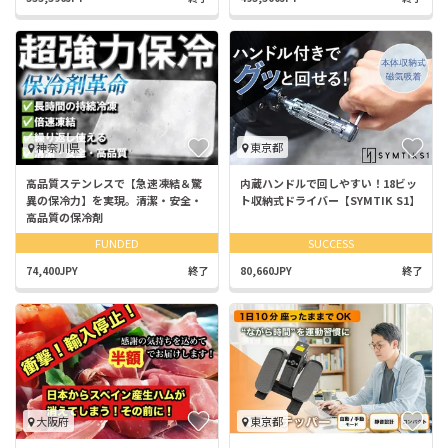
神奈川県
東京都
高品質ステンレスで【急速凍結＆驚
内蔵ハンドルで回しやすい！18ビッ
異の保冷力】を実現。清潔・安全・
ト収納式ドライバー【SYMTIK S1】
高品質の保冷剤
FUNDED
SUCCESS
74,400JPY
終了
80,660JPY
終了
大阪府
東京都