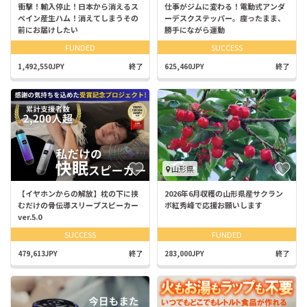
衝撃！輸入停止！日本から消えるス
仕事がジムに変わる！電動式アンダ
ペイン産生ハム！消えてしまうその
ーデスクステッパー。座ったまま、
前にお届けしたい
勝手にながら運動
FUNDED
SUCCESS
1,492,550JPY
終了
625,460JPY
終了
山形県
【イヤホンからの解放】枕の下に挟
2026年6月収穫の山形県産サクラン
むだけの骨伝導スリープスピーカー
ボ紅秀峰で応援お願いします
ver.5.0
SUCCESS
FUNDED
479,613JPY
終了
283,000JPY
終了