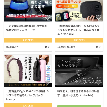
【ご支援2週間以内発送】次世代AI
【加熱温度最高80℃】火もお湯もラ
搭載アロマディフューザー
ップも使わずレトルト食品がつくれ
る！ 安心安全
SUCCESS
SUCCESS
89,800JPY
終了
16,024,261JPY
終了
【超軽量430g×15.6インチ収納】シ
時を超え、研ぎ澄まされる小さい包
ンプルさを極めたバッグパック
丁【墨月・小太刀-Kodachi-】
Handy
SUCCESS