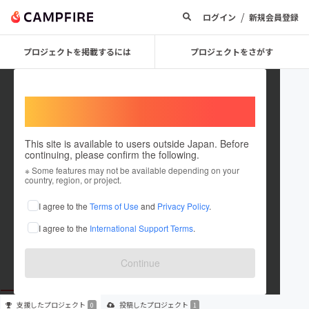
/
ログイン
新規会員登録
プロジェクトを掲載するには
プロジェクトをさがす
Welcome,
International users
This site is available to users outside Japan. Before
continuing, please confirm the following.
takosyo
※ Some features may not be available depending on your
country, region, or project.
プロジェクトオーナー
I agree to the
Terms of Use
and
Privacy Policy
.
これまでに1件のプロジェクトを投稿しています
I agree to the
International Support Terms
.
在住国：日本
現在地：東京都
出身国：日本
出身地：東京都
Continue
支援した
プロジェクト
投稿した
プロジェクト
0
1