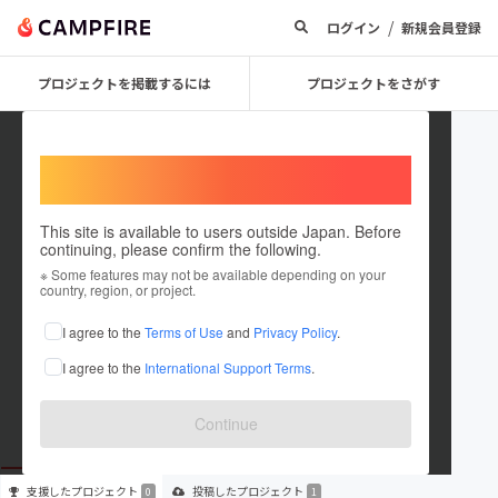
/
ログイン
新規会員登録
プロジェクトを掲載するには
プロジェクトをさがす
Welcome,
International users
This site is available to users outside Japan. Before
continuing, please confirm the following.
takumikobo
※ Some features may not be available depending on your
country, region, or project.
プロジェクトオーナー
I agree to the
Terms of Use
and
Privacy Policy
.
これまでに1件のプロジェクトを投稿しています
I agree to the
International Support Terms
.
在住国：未設定
出身国：未設定
Continue
支援した
プロジェクト
投稿した
プロジェクト
0
1