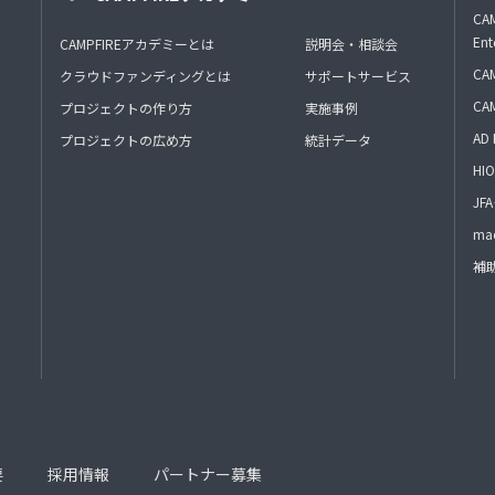
CAM
Ent
CAMPFIREアカデミーとは
説明会・相談会
CAM
クラウドファンディングとは
サポートサービス
CA
プロジェクトの作り方
実施事例
AD 
プロジェクトの広め方
統計データ
HIO
J
mac
補
要
採用情報
パートナー募集