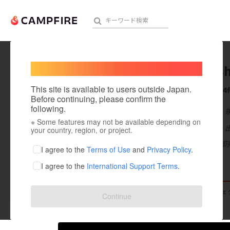
Welcome,
International users
takuyas
人気のプロジェクト
注目のリ
This site is available to users outside Japan.
これまでに4
Before continuing, please confirm the
following.
在住国：日本
※ Some features may not be available depending on
アート・写真
出身国：日本
your country, region, or project.
初めまして、卸
テクノロジー・ガジェット
I agree to the
Terms of Use
and
Privacy Policy
.
I agree to the
International Support Terms
.
映像・映画
ビジネス・起業
支援した
プロジェクト
0
投稿した
プロジェ
Continue
まちづくり・地域活性化