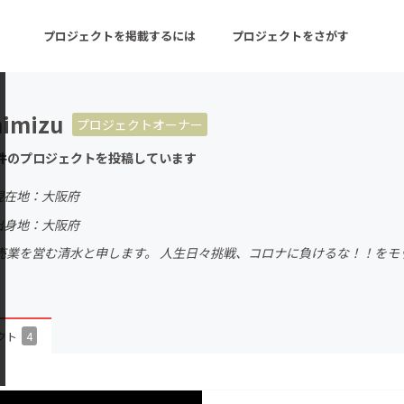
プロジェクトを掲載するには
プロジェクトをさがす
himizu
プロジェクトオーナー
ターン
注目の新着プロジェクト
募集終了が近いプロ
件のプロジェクトを投稿しています
現在地：大阪府
音楽
舞台・パフォーマンス
出身地：大阪府
売業を営む清水と申します。 人生日々挑戦、コロナに負けるな！！をモ
ゲーム・サービス開発
フード・飲食店
書籍・雑誌出版
アニメ・漫画
チャレンジ
ビューティー・ヘルス
クト
4