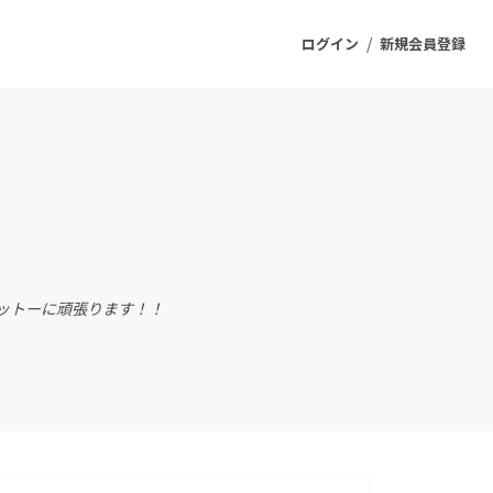
/
ログイン
新規会員登録
ジェクト
もうすぐ公開されます
プロダクト
ットーに頑張ります！！
ファッション
スポーツ
ケア
ソーシャルグッド