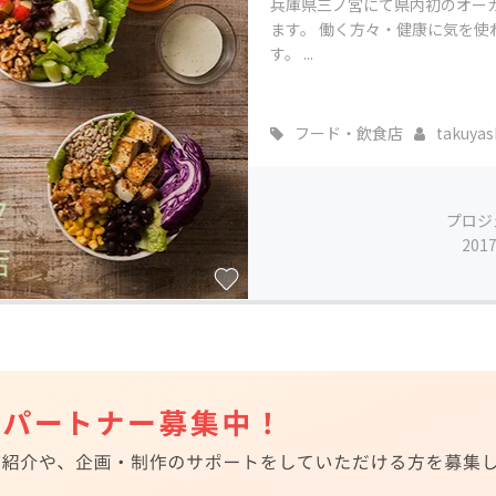
兵庫県三ノ宮にて県内初のオー
ます。 働く方々・健康に気を
す。 ...
フード・飲食店
takuyash
プロジ
201