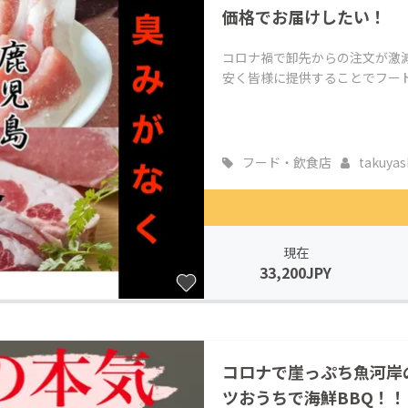
価格でお届けしたい！
コロナ禍で卸先からの注文が激
安く皆様に提供することでフー
フード・飲食店
takuyash
現在
33,200JPY
コロナで崖っぷち魚河岸
ツおうちで海鮮BBQ！！