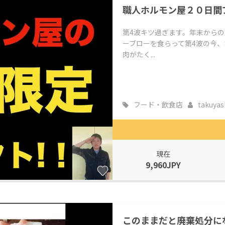
職人ホルモン屋２０日間
CAMPFIRE for Social Good
CAMPFIRE Creation
CAMPFIREふるさと納税
machi-ya
コミュニティ
第4波キツ過ぎます。年末からの
ーブローを食らって第4波の今
肉がたく...
フード・飲食店
takuyash
現在
9,960JPY
このままだと廃棄処分に