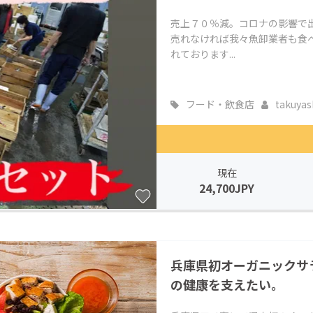
売上７０％減。コロナの影響で
売れなければ我々魚卸業者も食
れております...
フード・飲食店
takuyash
現在
24,700JPY
兵庫県初オーガニックサ
の健康を支えたい。