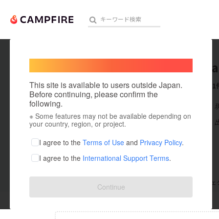
Welcome,
International users
takuyata
人気のプロジェクト
注目のリ
This site is available to users outside Japan.
これまでに1
Before continuing, please confirm the
following.
在住国：日本
※ Some features may not be available depending on
アート・写真
出身国：日本
your country, region, or project.
テクノロジー・ガジェット
I agree to the
Terms of Use
and
Privacy Policy
.
I agree to the
International Support Terms
.
映像・映画
ビジネス・起業
支援した
プロジェクト
0
投稿した
プロジェ
Continue
まちづくり・地域活性化