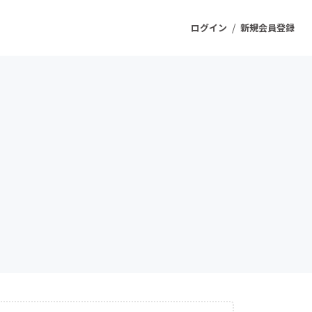
/
ログイン
新規会員登録
ジェクト
もうすぐ公開されます
プロダクト
ファッション
スポーツ
ケア
ソーシャルグッド