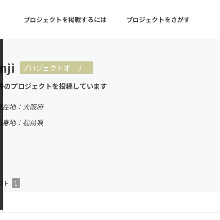
プロジェクトを掲載するには
プロジェクトをさがす
nji
プロジェクトオーナー
ターン
注目の新着プロジェクト
募集終了が近いプロ
件のプロジェクトを投稿しています
現在地：大阪府
音楽
舞台・パフォーマンス
出身地：福島県
ゲーム・サービス開発
フード・飲食店
書籍・雑誌出版
アニメ・漫画
チャレンジ
ビューティー・ヘルス
クト
1