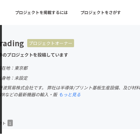
プロジェクトを掲載するには
プロジェクトをさがす
rading
プロジェクトオーナー
ターン
注目の新着プロジェクト
募集終了が近いプロ
件のプロジェクトを投稿しています
現在地：東京都
音楽
舞台・パフォーマンス
出身地：未設定
丹波貿易株式会社です。 弊社は半導体/プリント基板生産設備、及び材料の
ゲーム・サービス開発
フード・飲食店
、VRなどの最新機器の輸入・販
もっと見る
書籍・雑誌出版
アニメ・漫画
チャレンジ
ビューティー・ヘルス
クト
1