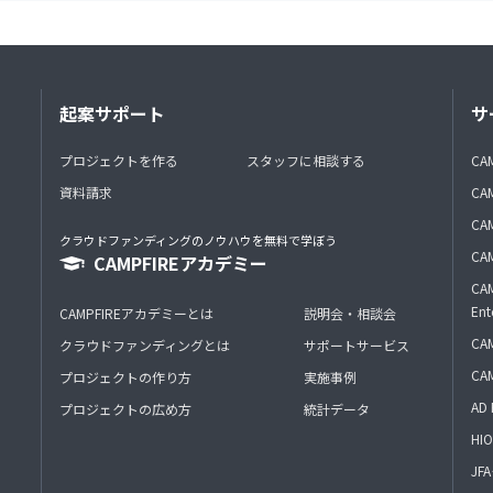
起案サポート
サ
プロジェクトを作る
スタッフに相談する
CA
資料請求
CA
CAM
クラウドファンディングのノウハウを無料で学ぼう
CAM
CAMPFIREアカデミー
CAM
Ent
CAMPFIREアカデミーとは
説明会・相談会
CAM
クラウドファンディングとは
サポートサービス
CA
プロジェクトの作り方
実施事例
AD 
プロジェクトの広め方
統計データ
HIO
J