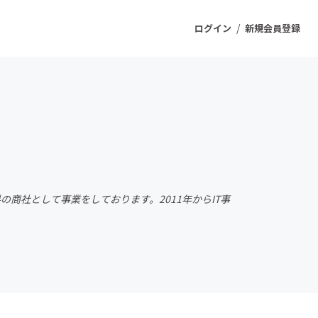
/
ログイン
新規会員登録
ジェクト
もうすぐ公開されます
プロダクト
商社として事業をしております。2011年からIT事
ファッション
スポーツ
ケア
ソーシャルグッド