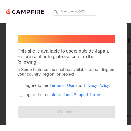
Welcome,
International users
tamba_t
人気のプロジェクト
注目のリ
This site is available to users outside Japan.
これまでに1
Before continuing, please confirm the
following.
在住国：日本
※ Some features may not be available depending on
アート・写真
出身国：日本
your country, region, or project.
はじめまして。
テクノロジー・ガジェット
I agree to the
Terms of Use
and
Privacy Policy
.
業に参入しAR
I agree to the
International Support Terms
.
映像・映画
ビジネス・起業
Continue
支援した
プロジェクト
0
投稿した
プロジェ
まちづくり・地域活性化