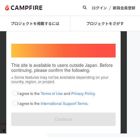
/
ログイン
新規会員登録
プロジェクトを掲載するには
プロジェクトをさがす
Welcome,
International users
This site is available to users outside Japan. Before
continuing, please confirm the following.
tana2116
※ Some features may not be available depending on your
country, region, or project.
これまでに10回支援しています
I agree to the
Terms of Use
and
Privacy Policy
.
在住国：未設定
I agree to the
International Support Terms
.
出身国：未設定
Continue
支援した
プロジェクト
投稿した
プロジェクト
10
0