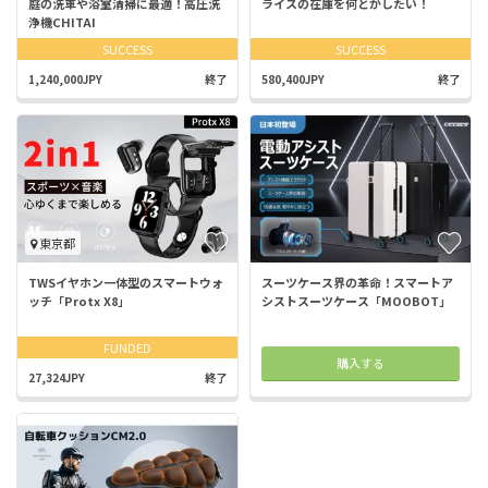
庭の洗車や浴室清掃に最適！高圧洗
ライスの在庫を何とかしたい！
浄機CHITAI
SUCCESS
SUCCESS
1,240,000JPY
終了
580,400JPY
終了
東京都
TWSイヤホン一体型のスマートウォ
スーツケース界の革命！スマートア
ッチ「Protx X8」
シストスーツケース「MOOBOT」
FUNDED
購入する
27,324JPY
終了