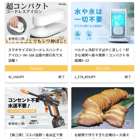
神奈川県
スマホサイズのコードレスハンディ
ペルチェ冷却ですばやく涼しく！好
アイロン IM-168 出張や旅行先で大
きな場所へ楽々携帯！コンパクト冷
活躍！
風機X-12
FUNDED
SUCCESS
41,160JPY
終了
1,378,850JPY
終了
神奈川県
【第二弾】コスパ抜群！高水圧で家
お節用で作りすぎた合鴨ロース焼ス