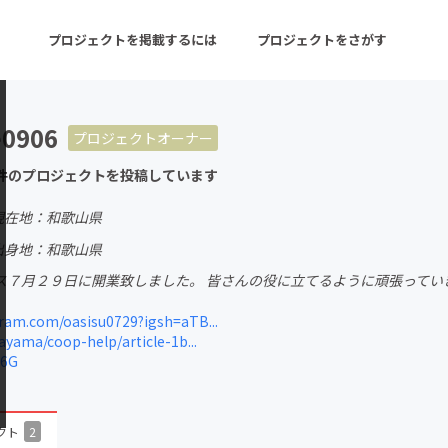
プロジェクトを掲載するには
プロジェクトをさがす
e0906
プロジェクトオーナー
ターン
注目の新着プロジェクト
募集終了が近いプロ
件のプロジェクトを投稿しています
現在地：和歌山県
音楽
舞台・パフォーマンス
出身地：和歌山県
ス７月２９日に開業致しました。 皆さんの役に立てるように頑張ってい
ゲーム・サービス開発
フード・飲食店
am.com/oasisu0729?igsh=aTB...
書籍・雑誌出版
アニメ・漫画
ayama/coop-help/article-1b...
26G
チャレンジ
ビューティー・ヘルス
クト
2