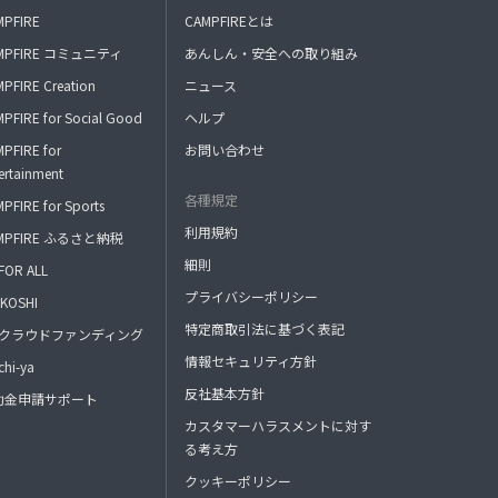
MPFIRE
CAMPFIREとは
MPFIRE コミュニティ
あんしん・安全への取り組み
PFIRE Creation
ニュース
PFIRE for Social Good
ヘルプ
PFIRE for
お問い合わせ
ertainment
各種規定
PFIRE for Sports
利用規約
MPFIRE ふるさと納税
細則
FOR ALL
プライバシーポリシー
KOSHI
特定商取引法に基づく表記
FAクラウドファンディング
情報セキュリティ方針
hi-ya
反社基本方針
助金申請サポート
カスタマーハラスメントに対す
る考え方
クッキーポリシー