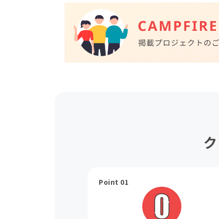
ク
Point 01