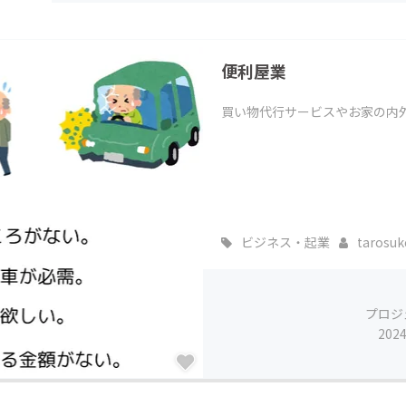
CAMPFIRE for Social Good
CAMPFIRE Creation
CAMPFIREふるさと納税
machi-ya
コミュニティ
便利屋業
買い物代行サービスやお家の内
ビジネス・起業
tarosuk
プロジ
202