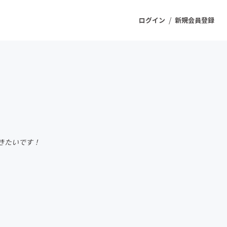
/
ログイン
新規会員登録
ジェクト
もうすぐ公開されます
プロダクト
きたいです！
ファッション
スポーツ
ケア
ソーシャルグッド