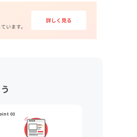
ょう
oint 03