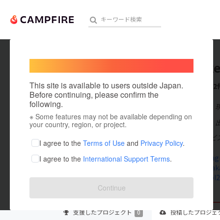
Welcome,
International users
tarosuk
人気のプロジェクト
注目のリ
This site is available to users outside Japan.
これまでに2
Before continuing, please confirm the
following.
在住国：日本
※ Some features may not be available depending on
アート・写真
出身国：日本
your country, region, or project.
オアシスサービ
テクノロジー・ガジェット
I agree to the
Terms of Use
and
Privacy Policy
.
www.instagr
I agree to the
International Support Terms
.
映像・映画
jmty.jp/wak
lin.ee/pgbI
ビジネス・起業
Continue
まちづくり・地域活性化
支援した
プロジェクト
0
投稿した
プロジェ