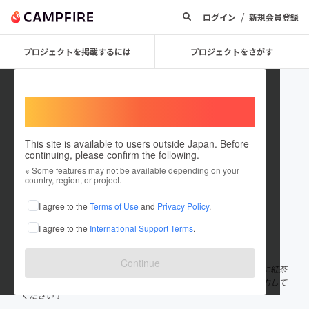
/
ログイン
新規会員登録
プロジェクトを掲載するには
プロジェクトをさがす
Welcome,
International users
This site is available to users outside Japan. Before
continuing, please confirm the following.
tarutea
※ Some features may not be available depending on your
country, region, or project.
プロジェクトオーナー
I agree to the
Terms of Use
and
Privacy Policy
.
これまでに1件のプロジェクトを投稿しています
I agree to the
International Support Terms
.
在住国：日本
現在地：静岡県
出身国：日本
出身地：静岡県
Continue
日本農産株式会社に勤め始めた新人です。 お茶大好きっ子で、特に紅茶
が好き。 可愛いハイジとユキの為に頑張りますので、良ければ協力して
ください！