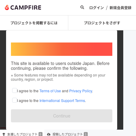
/
ログイン
新規会員登録
プロジェクトを掲載するには
プロジェクトをさがす
Welcome,
International users
This site is available to users outside Japan. Before
continuing, please confirm the following.
tatuo okada
※ Some features may not be available depending on your
country, region, or project.
プロジェクトオーナー
I agree to the
Terms of Use
and
Privacy Policy
.
これまでに1件のプロジェクトを投稿しています
I agree to the
International Support Terms
.
在住国：日本
現在地：兵庫県
出身国：日本
出身地：兵庫県
Continue
支援した
プロジェクト
投稿した
プロジェクト
0
1