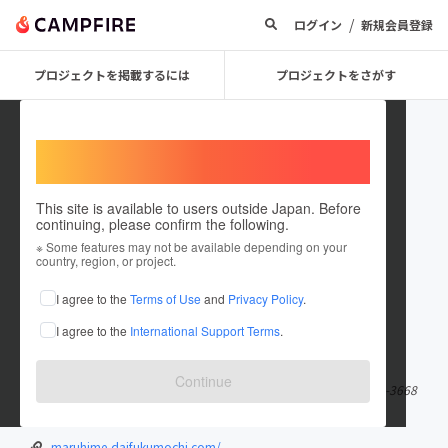
/
ログイン
新規会員登録
プロジェクトを掲載するには
プロジェクトをさがす
Welcome,
International users
This site is available to users outside Japan. Before
continuing, please confirm the following.
tcsgg2020
※ Some features may not be available depending on your
country, region, or project.
プロジェクトオーナー
I agree to the
Terms of Use
and
Privacy Policy
.
これまでに1件のプロジェクトを投稿しています
I agree to the
International Support Terms
.
在住国：日本
現在地：大阪府
出身国：日本
出身地：大阪府
Continue
〒596-0825 岸和田市土生町4丁目3ー1ー104 TEL / FAX 072-475-3668
（FAXも同じ） 営業時間 AM9:00〜PM7
もっと見る
maruhime-daifukumochi.com/