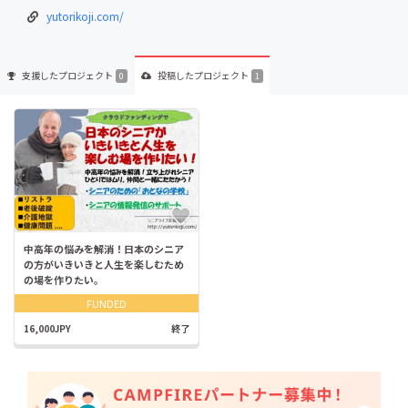
yutorikoji.com/
支援した
プロジェクト
投稿した
プロジェクト
0
1
中高年の悩みを解消！日本のシニア
の方がいきいきと人生を楽しむため
の場を作りたい。
FUNDED
16,000JPY
終了