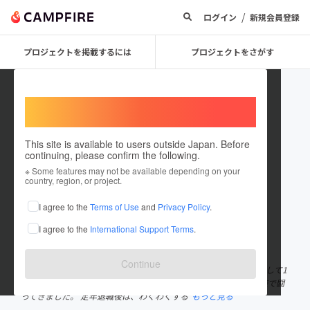
/
ログイン
新規会員登録
プロジェクトを掲載するには
プロジェクトをさがす
Welcome,
International users
This site is available to users outside Japan. Before
continuing, please confirm the following.
team freedom
※ Some features may not be available depending on your
country, region, or project.
プロジェクトオーナー
I agree to the
Terms of Use
and
Privacy Policy
.
これまでに1件のプロジェクトを投稿しています
I agree to the
International Support Terms
.
在住国：日本
現在地：奈良県
出身国：日本
出身地：兵庫県
Continue
「シニアライフ支援協会」 代表 ゆとり こうじ 海外で駐在員として1
2年生活、世界40カ国以上を旅し、欧米大手企業とビジネスの土俵で闘
ってきました。 定年退職後は、わくわくする
もっと見る