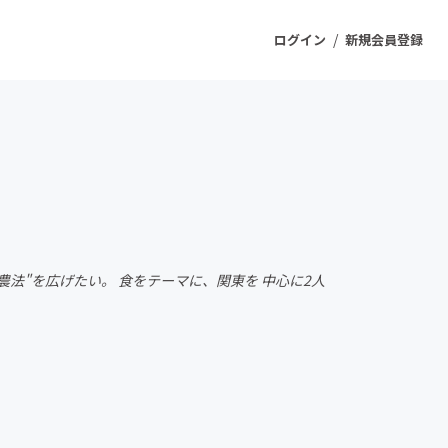
/
ログイン
新規会員登録
ジェクト
もうすぐ公開されます
プロダクト
農法"を広げたい。 食をテーマに、関東を 中心に2人
ファッション
スポーツ
ケア
ソーシャルグッド