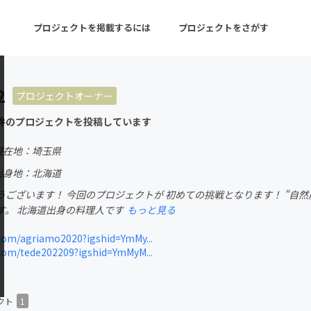
プロジェクトを掲載するには
プロジェクトをさがす
2
プロジェクトオーナー
ターン
注目の新着プロジェクト
募集終了が近いプロ
件のプロジェクトを投稿しています
現在地：埼玉県
音楽
舞台・パフォーマンス
出身地：北海道
ございます！ 今回のプロジェクトが 初めての挑戦となります！ "自然
ゲーム・サービス開発
フード・飲食店
す。 北海道出身の料理人です
もっと見る
書籍・雑誌出版
アニメ・漫画
com/agriamo2020?igshid=YmMy...
com/tede202209?igshid=YmMyM...
チャレンジ
ビューティー・ヘルス
クト
1