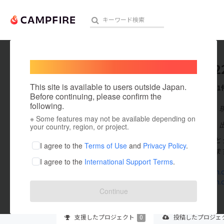
Welcome,
International users
tede202
人気のプロジェクト
注目のリ
This site is available to users outside Japan.
これまでに1
Before continuing, please confirm the
following.
在住国：日本
※ Some features may not be available depending on
アート・写真
出身国：日本
your country, region, or project.
ご拝見ありがとう
テクノロジー・ガジェット
I agree to the
Terms of Use
and
Privacy Policy
.
で活動していま
I agree to the
International Support Terms
.
映像・映画
instagram.
instagram.
ビジネス・起業
Continue
まちづくり・地域活性化
支援した
プロジェクト
0
投稿した
プロジェ