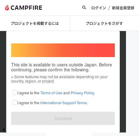
/
ログイン
新規会員登録
プロジェクトを掲載するには
プロジェクトをさがす
Welcome,
International users
This site is available to users outside Japan. Before
continuing, please confirm the following.
tepengin1
※ Some features may not be available depending on your
country, region, or project.
これまでに2回支援しています
I agree to the
Terms of Use
and
Privacy Policy
.
在住国：未設定
I agree to the
International Support Terms
.
出身国：未設定
Continue
支援した
プロジェクト
投稿した
プロジェクト
2
0