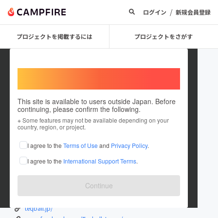
/
ログイン
新規会員登録
プロジェクトを掲載するには
プロジェクトをさがす
Welcome,
International users
This site is available to users outside Japan. Before
continuing, please confirm the following.
teqballjapan
※ Some features may not be available depending on your
country, region, or project.
プロジェクトオーナー
I agree to the
Terms of Use
and
Privacy Policy
.
これまでに1回支援して2件のプロジェクトを投稿しています
I agree to the
International Support Terms
.
在住国：日本
現在地：東京都
出身国：日本
出身地：東京都
Continue
2017.4 日本テックボール協会が発足いたしました。
teqball.jp/