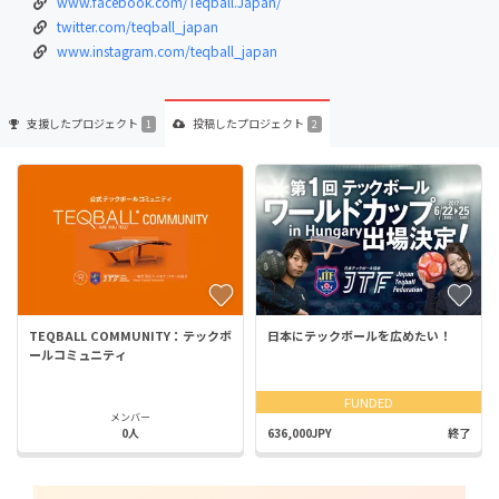
www.facebook.com/Teqball.Japan/
twitter.com/teqball_japan
www.instagram.com/teqball_japan
支援した
プロジェクト
投稿した
プロジェクト
1
2
TEQBALL COMMUNITY：テックボ
日本にテックボールを広めたい！
ールコミュニティ
FUNDED
メンバー
0人
636,000JPY
終了