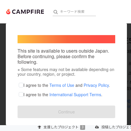
Welcome,
International users
創業大正
人気のプロジェクト
注目のリ
This site is available to users outside Japan.
これまでに3
Before continuing, please confirm the
following.
在住国：日本
※ Some features may not be available depending on
アート・写真
出身国：日本
your country, region, or project.
はじめまして！
テクノロジー・ガジェット
I agree to the
Terms of Use
and
Privacy Policy
.
年創業／代表取
I agree to the
International Support Terms
.
映像・映画
www.instag
www.kaneiri
ビジネス・起業
Continue
まちづくり・地域活性化
支援した
プロジェクト
3
投稿した
プロジェ