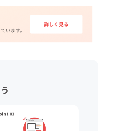
ょう
oint 03