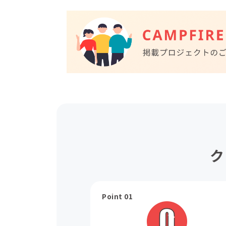
ク
Point 01