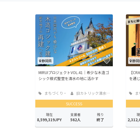
静岡県
静岡
MIRUIプロジェクトVOL.41｜希少な木造ゴ
【CR
シック様式聖堂を清水の地に活かす
を通
まちづくり・
旧カトリック清水教...
ま
地域活性化
地域
SUCCESS
現在
支援者
残り
現
8,599,319JPY
562人
終了
2,312,