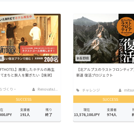
CAMPFIRE for Social Good
CAMPFIRE Creation
CAMPFIREふるさと納税
machi-ya
コミュニティ
県
長野県
AFTHOTEL】廃業したホテルの再生
【北アルプスのラストフロンティア
じてまちと旅人を繋ぎたい【焼津】
新道 復活プロジェクト
ちづくり・
RenovateJ...
チャレンジ
mitsum
活性化
SUCCESS
SUCCESS
在
支援者
残り
現在
支援者
000JPY
191人
終了
13,576,100JPY
974人