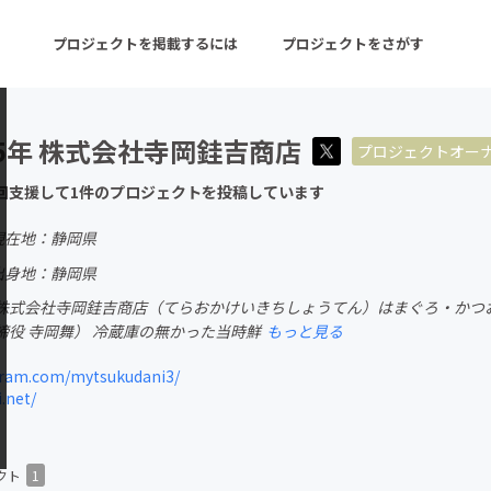
プロジェクトを掲載するには
プロジェクトをさがす
5年 株式会社寺岡銈吉商店
プロジェクトオー
ターン
注目の新着プロジェクト
募集終了が近いプロ
回支援して1件のプロジェクトを投稿しています
現在地：静岡県
音楽
舞台・パフォーマンス
出身地：静岡県
株式会社寺岡銈吉商店（てらおかけいきちしょうてん）はまぐろ・かつ
ゲーム・サービス開発
フード・飲食店
締役 寺岡舞） 冷蔵庫の無かった当時鮮
もっと見る
書籍・雑誌出版
アニメ・漫画
ram.com/mytsukudani3/
.net/
チャレンジ
ビューティー・ヘルス
クト
1