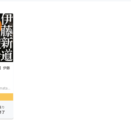
】伊藤
ata...
残り
終了