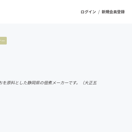
/
ログイン
新規会員登録
ナー
ジェクト
もうすぐ公開されます
プロダクト
おを原料とした静岡県の佃煮メーカーです。（大正五
ファッション
スポーツ
ケア
ソーシャルグッド