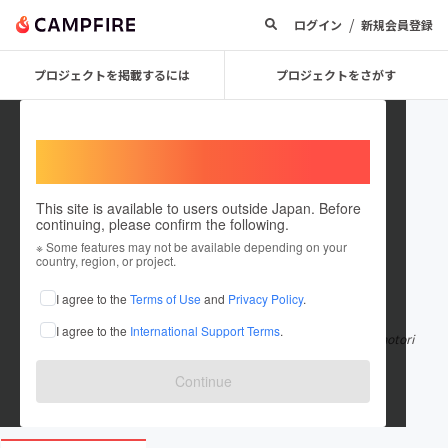
/
ログイン
新規会員登録
プロジェクトを掲載するには
プロジェクトをさがす
Welcome,
International users
This site is available to users outside Japan. Before
continuing, please confirm the following.
terrenosmerida
※ Some features may not be available depending on your
country, region, or project.
在住国：日本
現在地：未設定
I agree to the
Terms of Use
and
Privacy Policy
.
出身国：日本
出身地：未設定
I agree to the
International Support Terms
.
Mérida, la capital del estado de Yucatán en México, ha ganado notori
edad en los últimos añ
もっと見る
Continue
terrenosenmeridayucatan.com.mx