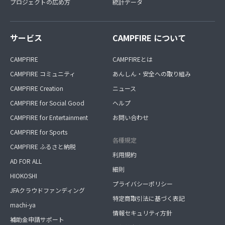
プロジェクトの広め方
統計データ
サービス
CAMPFIRE について
CAMPFIRE
CAMPFIREとは
CAMPFIRE コミュニティ
あんしん・安全への取り組み
CAMPFIRE Creation
ニュース
CAMPFIRE for Social Good
ヘルプ
CAMPFIRE for Entertainment
お問い合わせ
CAMPFIRE for Sports
各種規定
CAMPFIRE ふるさと納税
利用規約
AD FOR ALL
細則
HIOKOSHI
プライバシーポリシー
JFAクラウドファンディング
特定商取引法に基づく表記
machi-ya
情報セキュリティ方針
補助金申請サポート