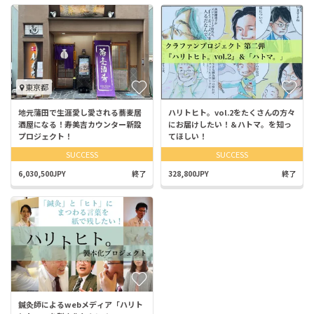
東京都
地元蒲田で生涯愛し愛される蕎麦居
ハリトヒト。vol.2をたくさんの方々
酒屋になる！寿美吉カウンター新設
にお届けしたい！＆ハトマ。を知っ
プロジェクト！
てほしい！
SUCCESS
SUCCESS
6,030,500JPY
終了
328,800JPY
終了
鍼灸師によるwebメディア「ハリト