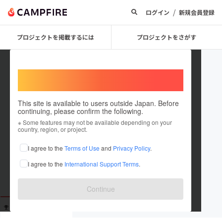
/
ログイン
新規会員登録
プロジェクトを掲載するには
プロジェクトをさがす
Welcome,
International users
This site is available to users outside Japan. Before
continuing, please confirm the following.
th710kumo
※ Some features may not be available depending on your
country, region, or project.
これまでに3回支援しています
I agree to the
Terms of Use
and
Privacy Policy
.
在住国：未設定
I agree to the
International Support Terms
.
出身国：未設定
Continue
支援した
プロジェクト
投稿した
プロジェクト
3
0