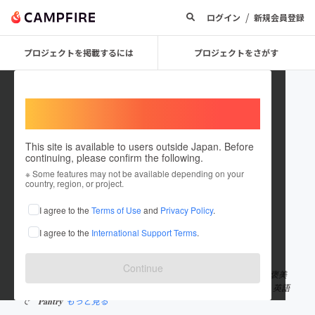
/
ログイン
新規会員登録
プロジェクトを掲載するには
プロジェクトをさがす
Welcome,
International users
This site is available to users outside Japan. Before
continuing, please confirm the following.
the_princesspantry
※ Some features may not be available depending on your
country, region, or project.
プロジェクトオーナー
I agree to the
Terms of Use
and
Privacy Policy
.
これまでに1件のプロジェクトを投稿しています
I agree to the
International Support Terms
.
在住国：日本
現在地：大阪府
出身国：日本
出身地：大阪府
Continue
𓊆 お仕事𓊇も𓊆 推しごと𓊇も頑張るプリンセス達にちょっとしたご褒美
を…❤︎ 毎日頑張るプリンセスのためのスイーツブランドです‧₊˚✧ 英語
で 𝐏𝐚𝐧𝐭𝐫𝐲
もっと見る