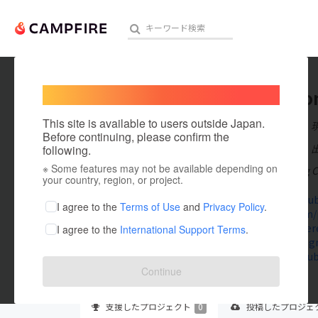
Welcome,
International users
thongco
人気のプロジェクト
注目のリ
This site is available to users outside Japan.
在住国：日本
Before continuing, please confirm the
出身国：日本
following.
※ Some features may not be available depending on
Dịch Vụ Thông C
アート・写真
your country, region, or project.
ruthamcaub
テクノロジー・ガジェット
I agree to the
Terms of Use
and
Privacy Policy
.
500px.com/
www.pinter
I agree to the
International Support Terms
.
映像・映画
thongcongn
www.youtube
ビジネス・起業
Continue
まちづくり・地域活性化
支援した
プロジェクト
0
投稿した
プロジェ