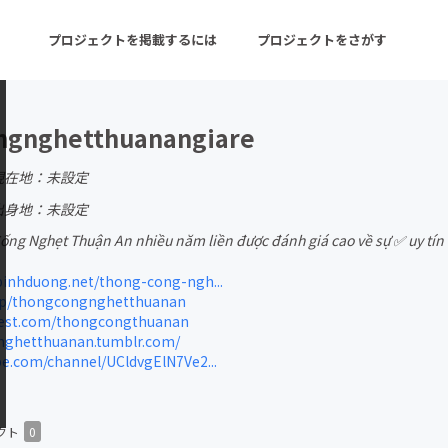
プロジェクトを掲載するには
プロジェクトをさがす
ngnghetthuanangiare
ターン
注目の新着プロジェクト
募集終了が近いプロ
現在地：未設定
出身地：未設定
ống Nghẹt Thuận An nhiều năm liền được đánh giá cao về sự ✅ uy tín 
音楽
舞台・パフォーマンス
inhduong.net/thong-cong-ngh...
ゲーム・サービス開発
フード・飲食店
p/thongcongnghetthuanan
est.com/thongcongthuanan
書籍・雑誌出版
アニメ・漫画
ghetthuanan.tumblr.com/
.com/channel/UCldvgElN7Ve2...
チャレンジ
ビューティー・ヘルス
クト
0