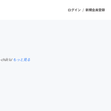
/
ログイン
新規会員登録
ジェクト
もうすぐ公開されます
-chất lư
もっと見る
プロダクト
ファッション
スポーツ
ケア
ソーシャルグッド