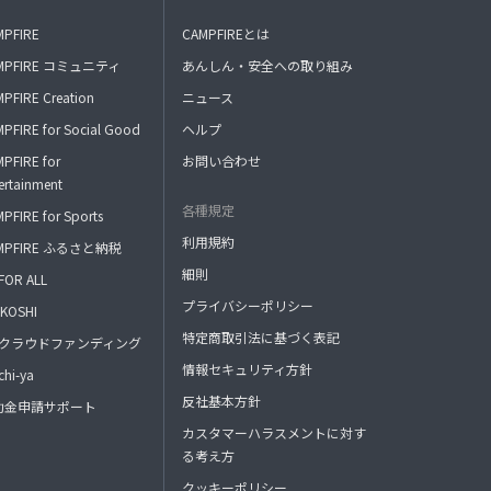
MPFIRE
CAMPFIREとは
MPFIRE コミュニティ
あんしん・安全への取り組み
PFIRE Creation
ニュース
PFIRE for Social Good
ヘルプ
PFIRE for
お問い合わせ
ertainment
各種規定
PFIRE for Sports
利用規約
MPFIRE ふるさと納税
細則
FOR ALL
プライバシーポリシー
KOSHI
特定商取引法に基づく表記
FAクラウドファンディング
情報セキュリティ方針
hi-ya
反社基本方針
助金申請サポート
カスタマーハラスメントに対す
る考え方
クッキーポリシー