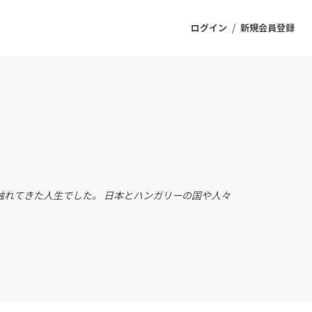
/
ログイン
新規会員登録
ジェクト
もうすぐ公開されます
プロダクト
れてきた人生でした。 日本とハンガリーの国や人々
ファッション
スポーツ
ケア
ソーシャルグッド