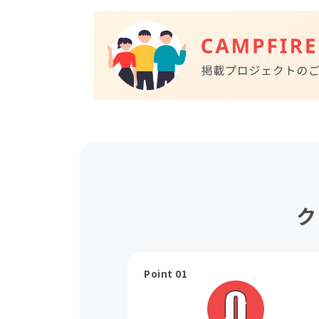
ク
Point 01