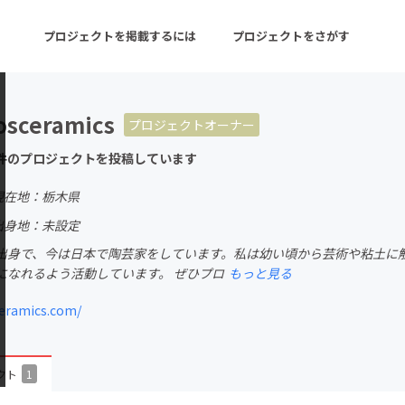
プロジェクトを掲載するには
プロジェクトをさがす
osceramics
プロジェクトオーナー
ターン
注目の新着プロジェクト
募集終了が近いプロ
件のプロジェクトを投稿しています
現在地：栃木県
音楽
舞台・パフォーマンス
出身地：未設定
出身で、今は日本で陶芸家をしています。私は幼い頃から芸術や粘土に触
ゲーム・サービス開発
フード・飲食店
になれるよう活動しています。 ぜひプロ
もっと見る
書籍・雑誌出版
アニメ・漫画
eramics.com/
チャレンジ
ビューティー・ヘルス
クト
1