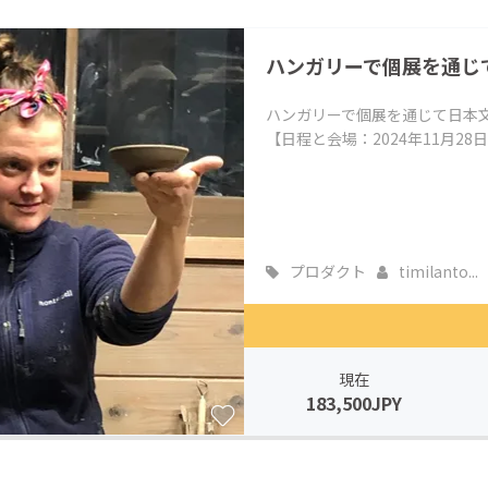
CAMPFIRE for Social Good
CAMPFIRE Creation
ハンガリーで個展を通じ
CAMPFIREふるさと納税
machi-ya
コミュニティ
ハンガリーで個展を通じて日本
【日程と会場：2024年11月28
プロダクト
timilanto...
現在
183,500JPY