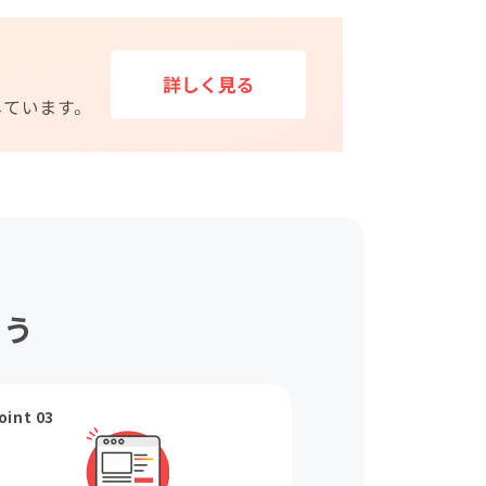
ょう
oint 03