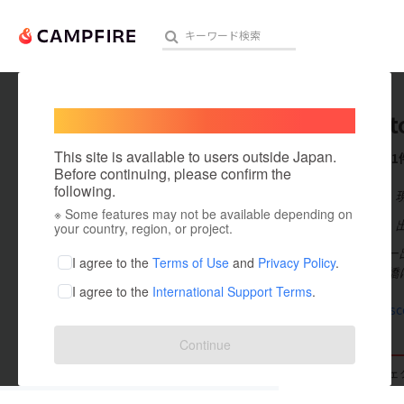
Welcome,
International users
timilant
人気のプロジェクト
注目のリ
This site is available to users outside Japan.
これまでに1
Before continuing, please confirm the
following.
在住国：日本
※ Some features may not be available depending on
アート・写真
出身国：日本
your country, region, or project.
私はハンガリー
テクノロジー・ガジェット
I agree to the
Terms of Use
and
Privacy Policy
.
をつなぐ架け橋
I agree to the
International Support Terms
.
映像・映画
timilantosc
ビジネス・起業
Continue
まちづくり・地域活性化
支援した
プロジェクト
0
投稿した
プロジェ