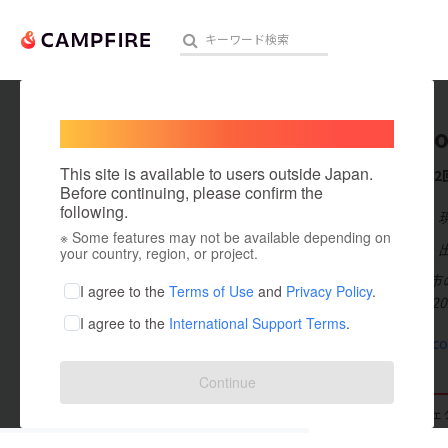
Welcome,
International users
tocolab
人気のプロジェクト
注目のリ
This site is available to users outside Japan.
これまでに2
Before continuing, please confirm the
following.
在住国：日本
※ Some features may not be available depending on
アート・写真
出身国：日本
your country, region, or project.
金澤が廿日市市
テクノロジー・ガジェット
I agree to the
Terms of Use
and
Privacy Policy
.
逢いました。 2
I agree to the
International Support Terms
.
映像・映画
tocolabo.c
ビジネス・起業
Continue
まちづくり・地域活性化
支援した
プロジェクト
2
投稿した
プロジェ