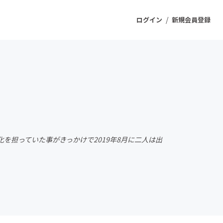
/
ログイン
新規会員登録
ジェクト
もうすぐ公開されます
プロダクト
を担っていた事がきっかけで2019年8月に二人は出
ファッション
スポーツ
ケア
ソーシャルグッド