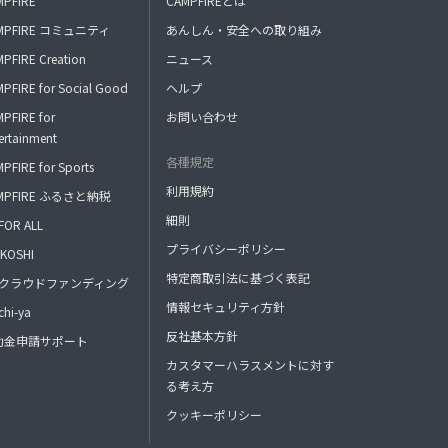
MPFIRE
CAMPFIREとは
MPFIRE コミュニティ
あんしん・安全への取り組み
PFIRE Creation
ニュース
PFIRE for Social Good
ヘルプ
PFIRE for
お問い合わせ
ertainment
各種規定
PFIRE for Sports
利用規約
MPFIRE ふるさと納税
細則
FOR ALL
プライバシーポリシー
KOSHI
特定商取引法に基づく表記
FAクラウドファンディング
情報セキュリティ方針
hi-ya
反社基本方針
助金申請サポート
カスタマーハラスメントに対す
る考え方
クッキーポリシー