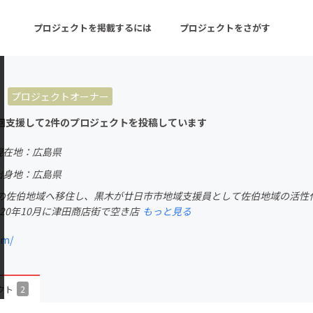
プロジェクトを掲載するには
プロジェクトをさがす
o
プロジェクトオーナー
ターン
注目の新着プロジェクト
募集終了が近いプロ
回支援して2件のプロジェクトを投稿しています
現在地：広島県
音楽
舞台・パフォーマンス
出身地：広島県
の佐伯地域へ移住し、黒木が廿日市市地域支援員として佐伯地域の活性化
ゲーム・サービス開発
フード・飲食店
020年10月に津田商店街で空き店
もっと見る
書籍・雑誌出版
アニメ・漫画
om/
チャレンジ
ビューティー・ヘルス
クト
2