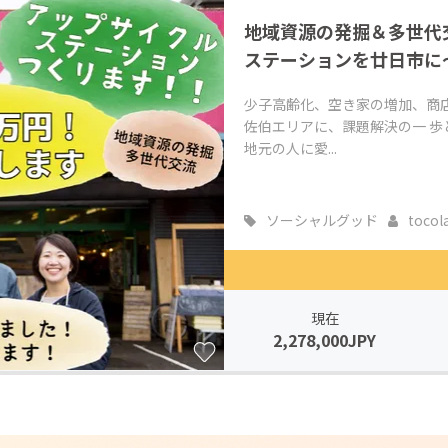
地域資源の発掘＆多世代
ステーションを廿日市に
少子高齢化、空き家の増加、商
佐伯エリアに、課題解決の一 
地元の人に愛...
ソーシャルグッド
tocol
現在
2,278,000JPY