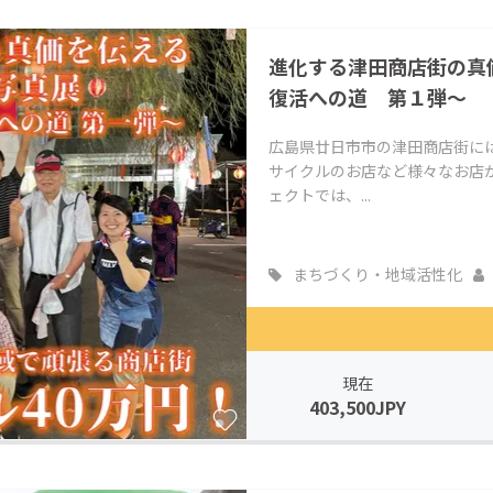
CAMPFIRE for Social Good
CAMPFIRE Creation
進化する津田商店街の真
CAMPFIREふるさと納税
machi-ya
コミュニティ
復活への道 第１弾～
広島県廿日市市の津田商店街に
サイクルのお店など様々なお店
ェクトでは、...
まちづくり・地域活性化
現在
403,500JPY