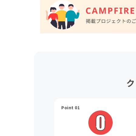
ク
Point 01