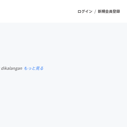
/
ログイン
新規会員登録
ジェクト
もうすぐ公開されます
k dikalangan
もっと見る
プロダクト
ファッション
スポーツ
ケア
ソーシャルグッド