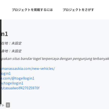
プロジェクトを掲載するには
プロジェクトをさがす
in1
ターン
注目の新着プロジェクト
募集終了が近いプロ
現在地：未設定
出身地：未設定
rupakan situs bandar togel terpercaya dengan pengunjung terbanya
音楽
舞台・パフォーマンス
manassaskia.com/new-vehicles/
ゲーム・サービス開発
フード・飲食店
login1
e.com/@togellogin1
書籍・雑誌出版
アニメ・漫画
tv/togellogin1
m/casualwolf427025970f
チャレンジ
ビューティー・ヘルス
クト
0