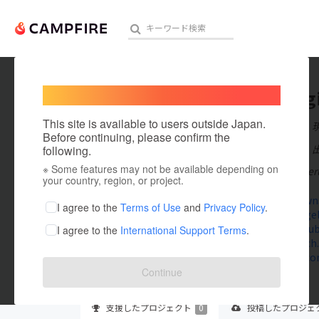
Welcome,
International users
togellog
人気のプロジェクト
注目のリ
This site is available to users outside Japan.
在住国：日本
Before continuing, please confirm the
出身国：日本
following.
※ Some features may not be available depending on
Alexistogel me
アート・写真
your country, region, or project.
www.browns
テクノロジー・ガジェット
I agree to the
Terms of Use
and
Privacy Policy
.
x.com/togel
www.youtub
I agree to the
International Support Terms
.
映像・映画
www.twitch.
gravatar.co
ビジネス・起業
Continue
まちづくり・地域活性化
支援した
プロジェクト
0
投稿した
プロジェ