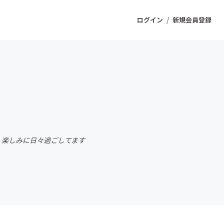
/
ログイン
新規会員登録
ジェクト
もうすぐ公開されます
プロダクト
 楽しみに日々過ごしてます
ファッション
スポーツ
ケア
ソーシャルグッド