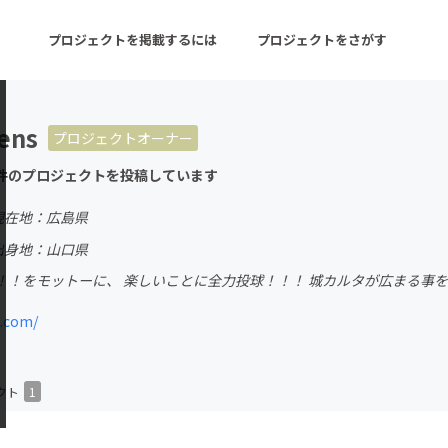
プロジェクトを掲載するには
プロジェクトをさがす
ens
プロジェクトオーナー
ターン
注目の新着プロジェクト
募集終了が近いプロ
件のプロジェクトを投稿しています
現在地：広島県
音楽
舞台・パフォーマンス
出身地：山口県
！！をモットーに、 楽しいことに全力投球！！！ 城カルタが広まる事を
ゲーム・サービス開発
フード・飲食店
.com/
書籍・雑誌出版
アニメ・漫画
チャレンジ
ビューティー・ヘルス
クト
1