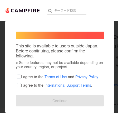
Welcome,
International users
tokyobe
人気のプロジェクト
注目のリ
This site is available to users outside Japan.
これまでに1
Before continuing, please confirm the
following.
在住国：日本
※ Some features may not be available depending on
アート・写真
出身国：日本
your country, region, or project.
仕事は遊びだ！
テクノロジー・ガジェット
I agree to the
Terms of Use
and
Privacy Policy
.
tokyobeens
I agree to the
International Support Terms
.
映像・映画
ビジネス・起業
Continue
支援した
プロジェクト
0
投稿した
プロジェ
まちづくり・地域活性化