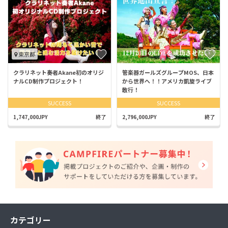
東京都
クラリネット奏者Akane初のオリジ
管楽器ガールズグループMOS、日本
ナルCD制作プロジェクト！
から世界へ！！アメリカ凱旋ライブ
敢行！
SUCCESS
SUCCESS
1,747,000JPY
終了
2,796,000JPY
終了
カテゴリー