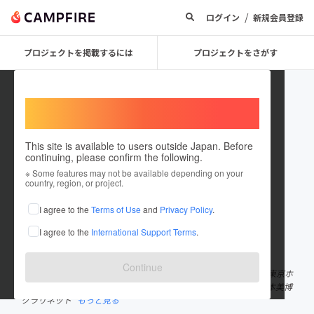
/
ログイン
新規会員登録
プロジェクトを掲載するには
プロジェクトをさがす
Welcome,
International users
This site is available to users outside Japan. Before
continuing, please confirm the following.
tokyoclarinetfestival
※ Some features may not be available depending on your
country, region, or project.
プロジェクトオーナー
I agree to the
Terms of Use
and
Privacy Policy
.
これまでに4回支援して1件のプロジェクトを投稿しています
I agree to the
International Support Terms
.
在住国：日本
現在地：東京都
出身国：日本
出身地：奈良県
Continue
2021年2月5日(土)東京クラリネットフェスティバル ＠メルパルク東京ホ
ール 開場15:00 開演16:00 終演予定 19:50 出演：クラリネット 辻本美博
クラリネット
もっと見る