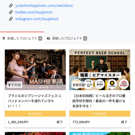
yoshihirotsujimoto.com/vermilion/
twitter.com/tsuujiimot
Instagram.com/tsuujiimot
支援した
プロジェクト
投稿した
プロジェクト
4
1
その他
東京都
ブラジルのジプシージャズフェス に
【日本初挑戦】ビール注ぎのプロ養
バンドメンバーを連れていきた
成学校を開校！最高の一杯を届ける
い！！！
未来を作る！
SUCCESS
FUNDED
1,482,500JPY
終了
773,000JPY
終了