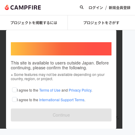
/
ログイン
新規会員登録
プロジェクトを掲載するには
プロジェクトをさがす
Welcome,
International users
This site is available to users outside Japan. Before
continuing, please confirm the following.
torakichi2323
※ Some features may not be available depending on your
country, region, or project.
プロジェクトオーナー
I agree to the
Terms of Use
and
Privacy Policy
.
これまでに1件のプロジェクトを投稿しています
I agree to the
International Support Terms
.
在住国：日本
現在地：大阪府
出身国：日本
出身地：兵庫県
Continue
飲食未経験で居酒屋＆こども食堂を立ち上げようとしている人です。