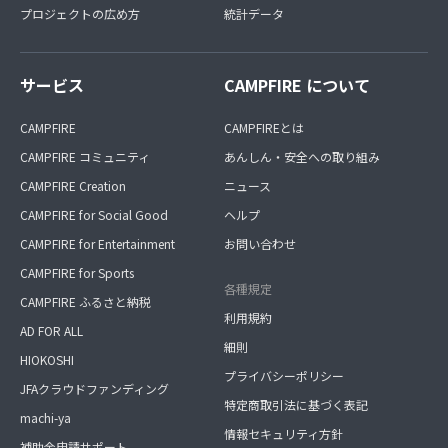
プロジェクトの広め方
統計データ
サービス
CAMPFIRE について
CAMPFIRE
CAMPFIREとは
CAMPFIRE コミュニティ
あんしん・安全への取り組み
CAMPFIRE Creation
ニュース
CAMPFIRE for Social Good
ヘルプ
CAMPFIRE for Entertainment
お問い合わせ
CAMPFIRE for Sports
各種規定
CAMPFIRE ふるさと納税
利用規約
AD FOR ALL
細則
HIOKOSHI
プライバシーポリシー
JFAクラウドファンディング
特定商取引法に基づく表記
machi-ya
情報セキュリティ方針
補助金申請サポート