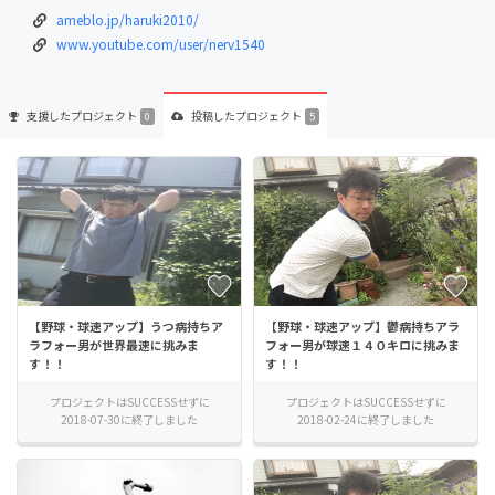
ameblo.jp/haruki2010/
www.youtube.com/user/nerv1540
支援した
プロジェクト
投稿した
プロジェクト
0
5
【野球・球速アップ】うつ病持ちア
【野球・球速アップ】鬱病持ちアラ
ラフォー男が世界最速に挑みま
フォー男が球速１４０キロに挑みま
す！！
す！！
プロジェクトはSUCCESSせずに
プロジェクトはSUCCESSせずに
2018-07-30に終了しました
2018-02-24に終了しました