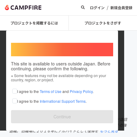
/
ログイン
新規会員登録
プロジェクトを掲載するには
プロジェクトをさがす
Welcome,
International users
This site is available to users outside Japan. Before
continuing, please confirm the following.
toshiya2100
※ Some features may not be available depending on your
country, region, or project.
プロジェクトオーナー
I agree to the
Terms of Use
and
Privacy Policy
.
これまでに5件のプロジェクトを投稿しています
I agree to the
International Support Terms
.
在住国：日本
現在地：愛知県
出身国：日本
出身地：長崎県
Continue
運動部経験は無し。愛知大学出身 ２０１４年までファーストフード店店
長職を務めておりましたが、うつ病と自律神経失調により休職、その後
退職。 旧職場に２０１６年にアルバイトとして復帰を
もっと見る