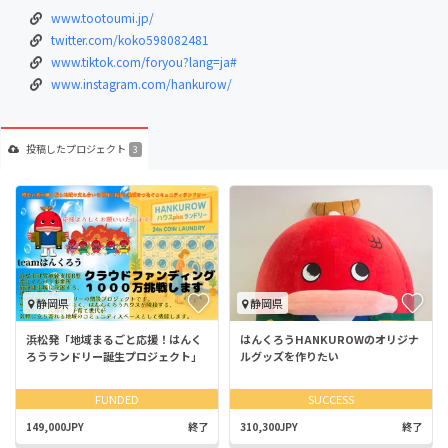
www.tootoumi.jp/
twitter.com/koko598082481
www.tiktok.com/foryou?lang=ja#
www.instagram.com/hankurow/
投稿した
プロジェクト
3
静岡県
静岡県
浜松発「地域まるごと応援！はんく
はんくろうHANKUROWのオリジナ
ろうランドリー誕生プロジェクト」
ルグッズを作りたい
FUNDED
SUCCESS
149,000JPY
終了
310,300JPY
終了