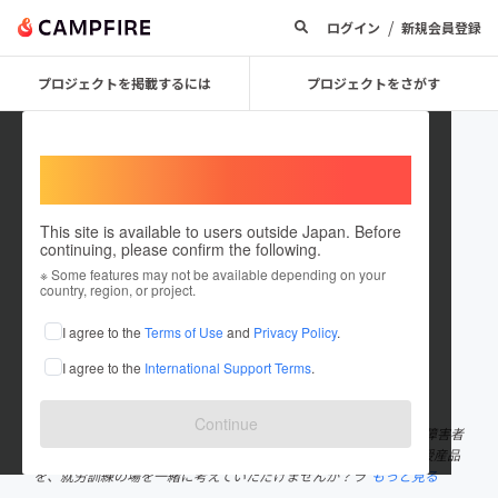
/
ログイン
新規会員登録
プロジェクトを掲載するには
プロジェクトをさがす
Welcome,
International users
This site is available to users outside Japan. Before
continuing, please confirm the following.
toutoumi129
※ Some features may not be available depending on your
country, region, or project.
プロジェクトオーナー
I agree to the
Terms of Use
and
Privacy Policy
.
これまでに3件のプロジェクトを投稿しています
I agree to the
International Support Terms
.
在住国：日本
現在地：静岡県
出身国：日本
出身地：静岡県
Continue
一社）とおとうみ公式キャラはんくろうです 浜松市を盛り上げる障害者
就労訓練施設と娯楽施設遊戯場との連携を進めたい、端玉景品に授産品
を、就労訓練の場を一緒に考えていただけませんか？ラ
もっと見る