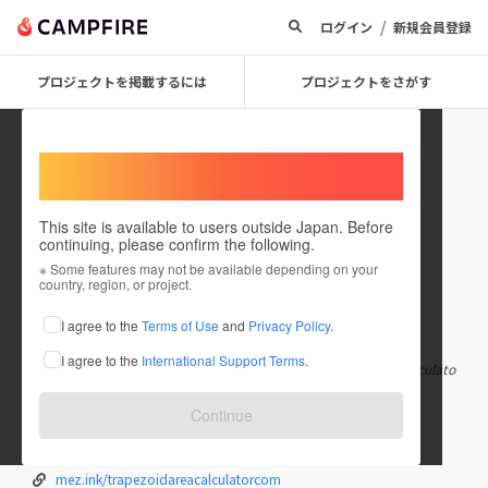
/
ログイン
新規会員登録
プロジェクトを掲載するには
プロジェクトをさがす
Welcome,
International users
This site is available to users outside Japan. Before
continuing, please confirm the following.
trapezoidareacalculatorcom
※ Some features may not be available depending on your
country, region, or project.
在住国：日本
現在地：未設定
I agree to the
Terms of Use
and
Privacy Policy
.
出身国：日本
出身地：未設定
I agree to the
International Support Terms
.
Trapezoidareacalculator.com is a free online trapezoid area calculato
r built to provide in
もっと見る
Continue
trapezoidareacalculator.com
lit.link/en/trapezoidareacalculatorcom
mez.ink/trapezoidareacalculatorcom