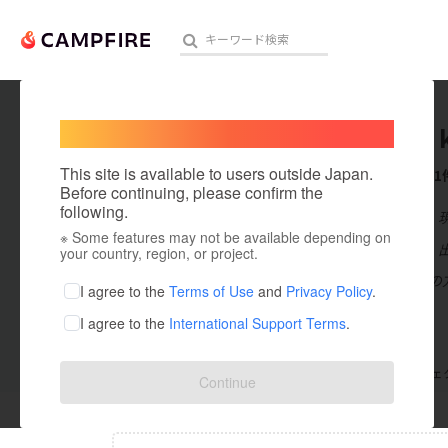
Welcome,
International users
tsukiyo 
人気のプロジェクト
注目のリ
This site is available to users outside Japan.
これまでに1
Before continuing, please confirm the
following.
在住国：日本
※ Some features may not be available depending on
アート・写真
出身国：日本
your country, region, or project.
少しでも多くの
テクノロジー・ガジェット
I agree to the
Terms of Use
and
Privacy Policy
.
I agree to the
International Support Terms
.
映像・映画
ビジネス・起業
支援した
プロジェクト
0
投稿した
プロジェ
Continue
まちづくり・地域活性化