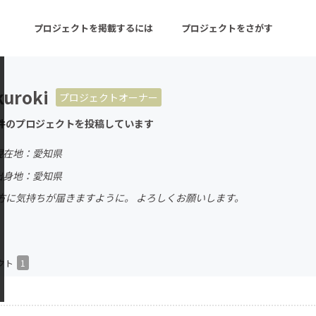
プロジェクトを掲載するには
プロジェクトをさがす
kuroki
プロジェクトオーナー
ターン
注目の新着プロジェクト
募集終了が近いプロ
件のプロジェクトを投稿しています
現在地：愛知県
音楽
舞台・パフォーマンス
出身地：愛知県
方に気持ちが届きますように。 よろしくお願いします。
ゲーム・サービス開発
フード・飲食店
書籍・雑誌出版
アニメ・漫画
チャレンジ
ビューティー・ヘルス
クト
1