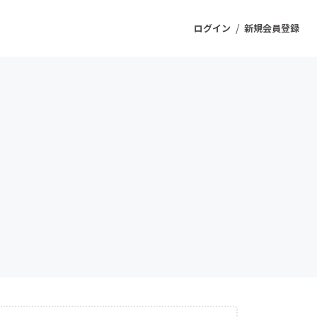
/
ログイン
新規会員登録
ジェクト
もうすぐ公開されます
プロダクト
ファッション
スポーツ
ケア
ソーシャルグッド