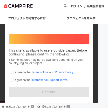
/
ログイン
新規会員登録
プロジェクトを掲載するには
プロジェクトをさがす
Welcome,
International users
This site is available to users outside Japan. Before
continuing, please confirm the following.
tu_na6815
※ Some features may not be available depending on your
country, region, or project.
プロジェクトオーナー
I agree to the
Terms of Use
and
Privacy Policy
.
これまでに1件のプロジェクトを投稿しています
I agree to the
International Support Terms
.
在住国：未設定
出身国：未設定
Continue
支援した
プロジェクト
投稿した
プロジェクト
0
1