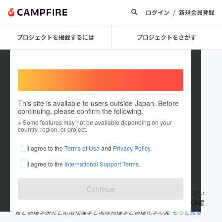
/
ログイン
新規会員登録
プロジェクトを掲載するには
プロジェクトをさがす
Welcome,
International users
This site is available to users outside Japan. Before
continuing, please confirm the following.
福原賢二
※ Some features may not be available depending on your
country, region, or project.
プロジェクトオーナー
I agree to the
Terms of Use
and
Privacy Policy
.
これまでに8件のプロジェクトを投稿しています
I agree to the
International Support Terms
.
在住国：日本
現在地：島根県
出身国：日本
出身地：山口県
Continue
初めまして福原賢二と申します。発明家と農業と作家業を母と営んでい
ます。何卒どうかよろしくお願い致します。趣味は将棋と読書と映画鑑
賞と物理学研究と応用物理学と地球物理学と物理化学の発
もっと見る