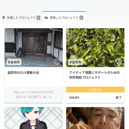
支援した
プロジェクト
投稿した
プロジェクト
0
8
島根県
島根県
益田市お化け屋敷大会
アイディア保護とサポートのための
特許相談プロジェクト
FUNDED
プロジェクトはSUCCESSせずに
2025-11-30に終了しました
500JPY
終了