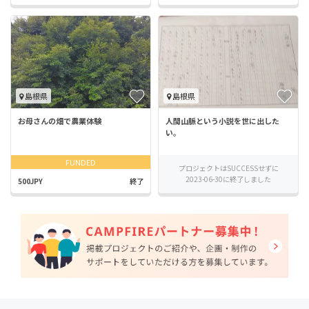
島根県
島根県
お母さんの畑で農業体験
人間山脈という小説を世に出した
い。
FUNDED
プロジェクトはSUCCESSせずに
2023-06-30に終了しました
500JPY
終了