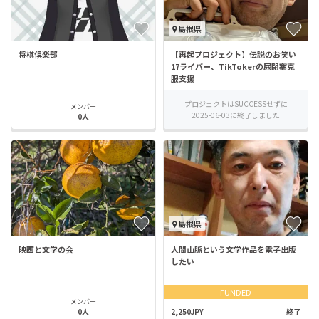
島根県
将棋倶楽部
【再起プロジェクト】伝説のお笑い
17ライバー、TikTokerの尿閉塞克
服支援
プロジェクトはSUCCESSせずに
メンバー
2025-06-03に終了しました
0人
島根県
映画と文学の会
人間山脈という文学作品を電子出版
したい
FUNDED
メンバー
0人
2,250JPY
終了