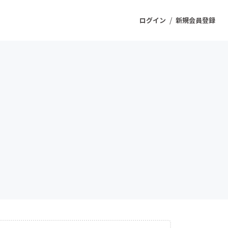
/
ログイン
新規会員登録
ジェクト
もうすぐ公開されます
プロダクト
ファッション
スポーツ
ケア
ソーシャルグッド