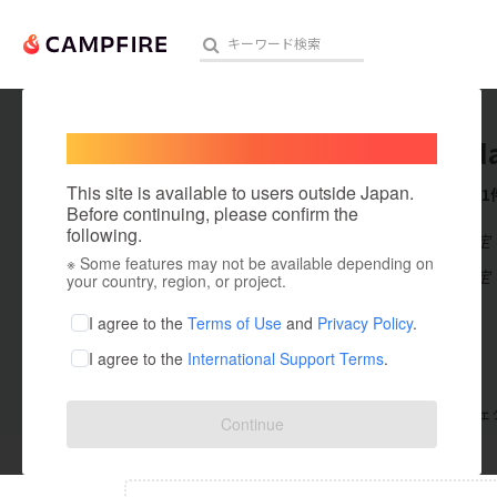
Welcome,
International users
uchinad
人気のプロジェクト
注目のリ
This site is available to users outside Japan.
これまでに1
Before continuing, please confirm the
following.
在住国：未設定
※ Some features may not be available depending on
アート・写真
出身国：未設定
your country, region, or project.
テクノロジー・ガジェット
I agree to the
Terms of Use
and
Privacy Policy
.
I agree to the
International Support Terms
.
映像・映画
ビジネス・起業
支援した
プロジェクト
0
投稿した
プロジェ
Continue
まちづくり・地域活性化