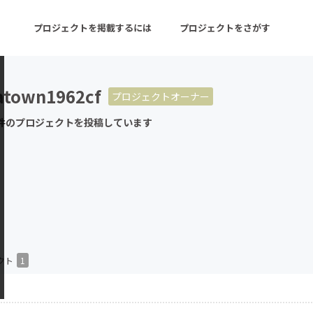
プロジェクトを掲載するには
プロジェクトをさがす
atown1962cf
プロジェクトオーナー
ターン
注目の新着プロジェクト
募集終了が近いプロ
件のプロジェクトを投稿しています
音楽
舞台・パフォーマンス
ゲーム・サービス開発
フード・飲食店
書籍・雑誌出版
アニメ・漫画
チャレンジ
ビューティー・ヘルス
クト
1