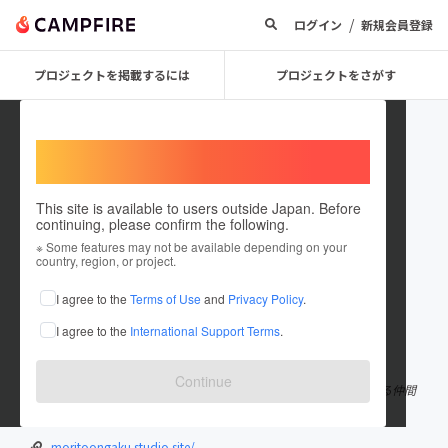
/
ログイン
新規会員登録
プロジェクトを掲載するには
プロジェクトをさがす
Welcome,
International users
This site is available to users outside Japan. Before
continuing, please confirm the following.
uda_moritoongaku
※ Some features may not be available depending on your
country, region, or project.
プロジェクトオーナー
I agree to the
Terms of Use
and
Privacy Policy
.
これまでに1件のプロジェクトを投稿しています
I agree to the
International Support Terms
.
在住国：日本
現在地：奈良県
出身国：日本
出身地：奈良県
Continue
奈良県宇陀市在住。 音楽や林業、宿やweb制作などに携わっている仲間
たちが集まり、エストニアと宇陀の音楽祭を企画しています！
moritoongaku.studio.site/