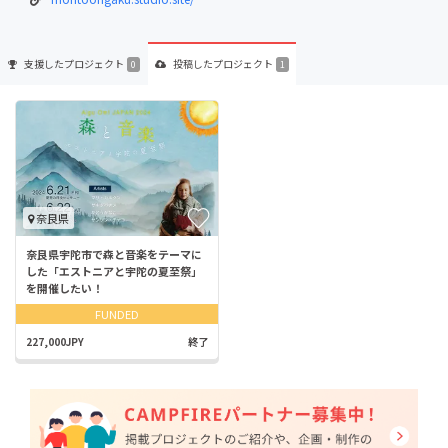
支援した
プロジェクト
投稿した
プロジェクト
0
1
奈良県
奈良県宇陀市で森と音楽をテーマに
した「エストニアと宇陀の夏至祭」
を開催したい！
FUNDED
227,000JPY
終了