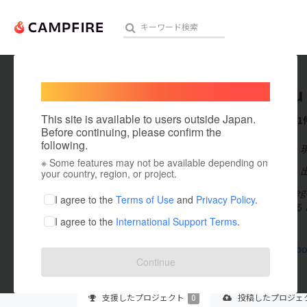
Welcome,
International users
uemegu
人気のプロジェクト
注目のリ
This site is available to users outside Japan.
これまでに1
Before continuing, please confirm the
following.
在住国：日本
※ Some features may not be available depending on
アート・写真
出身国：日本
your country, region, or project.
植松めぐみ m
テクノロジー・ガジェット
I agree to the
Terms of Use
and
Privacy Policy
.
です。乾燥する 
I agree to the
International Support Terms
.
映像・映画
eteria.jp
www.faceb
ビジネス・起業
Continue
まちづくり・地域活性化
支援した
プロジェクト
0
投稿した
プロジェ