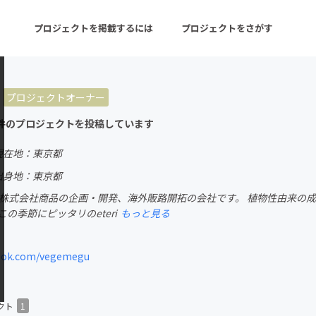
プロジェクトを掲載するには
プロジェクトをさがす
プロジェクトオーナー
ターン
注目の新着プロジェクト
募集終了が近いプロ
件のプロジェクトを投稿しています
現在地：東京都
音楽
舞台・パフォーマンス
出身地：東京都
eg株式会社商品の企画・開発、海外販路開拓の会社です。 植物性由来の
ゲーム・サービス開発
フード・飲食店
この季節にピッタリのeteri
もっと見る
書籍・雑誌出版
アニメ・漫画
ook.com/vegemegu
チャレンジ
ビューティー・ヘルス
クト
1