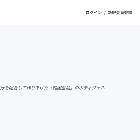
/
ログイン
新規会員登録
ジェクト
もうすぐ公開されます
プロダクト
成分を配合して作りあげた「純国産品」のボディジェル
ファッション
スポーツ
ケア
ソーシャルグッド