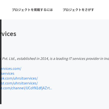
プロジェクトを掲載するには
プロジェクトをさがす
rvices
ターン
注目の新着プロジェクト
募集終了が近いプロ
 Pvt. Ltd., established in 2014, is a leading IT services provider in Ind
音楽
舞台・パフォーマンス
ervices.com/
ゲーム・サービス開発
フード・飲食店
tservices
k.com/uhrsitservices/
書籍・雑誌出版
アニメ・漫画
st.com/uhrsitservices/
.com/channel/UCoYN1dfjAZrt...
チャレンジ
ビューティー・ヘルス