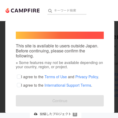
Welcome,
International users
uhrsitse
人気のプロジェクト
注目のリ
This site is available to users outside Japan.
在住国：インド
Before continuing, please confirm the
出身国：インド
following.
※ Some features may not be available depending on
UHRS IT Services
アート・写真
your country, region, or project.
www.uhrsits
テクノロジー・ガジェット
I agree to the
Terms of Use
and
Privacy Policy
.
x.com/uhrsi
www.faceboo
I agree to the
International Support Terms
.
映像・映画
www.pintere
www.youtube
ビジネス・起業
Continue
まちづくり・地域活性化
投稿した
プロジェクト
0