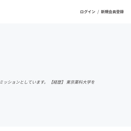
/
ログイン
新規会員登録
ジェクト
もうすぐ公開されます
プロダクト
ミッションとしています。 【経歴】 東京薬科大学を
ファッション
スポーツ
ケア
ソーシャルグッド