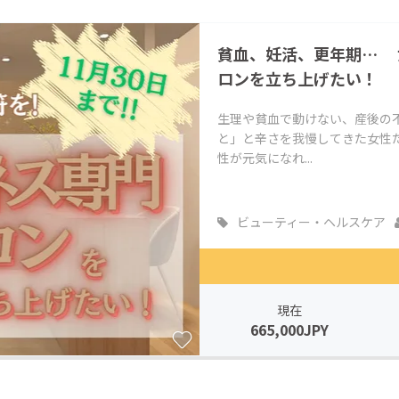
CAMPFIRE for Social Good
CAMPFIRE Creation
貧血、妊活、更年期… 
CAMPFIREふるさと納税
machi-ya
コミュニティ
ロンを立ち上げたい！
生理や貧血で動けない、産後の
と」と辛さを我慢してきた女性
性が元気になれ...
ビューティー・ヘルスケア
現在
665,000JPY