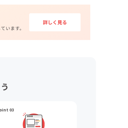
ょう
oint 03