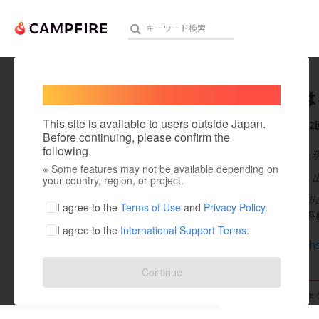
Welcome,
International users
うい ち
人気のプロジェクト
注目のリ
This site is available to users outside Japan.
これまでに2
Before continuing, please confirm the
following.
在住国：日本
※ Some features may not be available depending on
アート・写真
出身国：日本
your country, region, or project.
栃木県宇都宮市
テクノロジー・ガジェット
I agree to the
Terms of Use
and
Privacy Policy
.
卒業後、外資系
I agree to the
International Support Terms
.
映像・映画
abcabcrejhs
ビジネス・起業
Continue
まちづくり・地域活性化
支援した
プロジェクト
2
投稿した
プロジェ