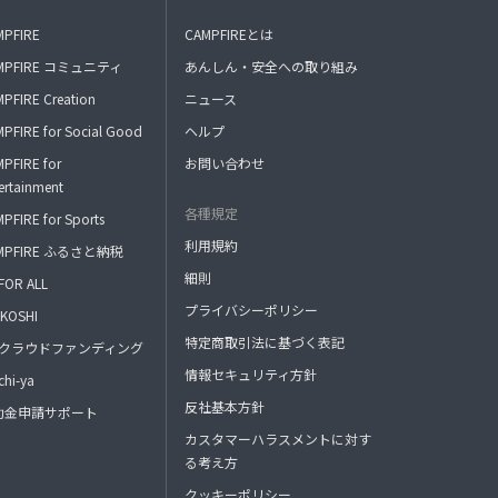
MPFIRE
CAMPFIREとは
MPFIRE コミュニティ
あんしん・安全への取り組み
PFIRE Creation
ニュース
PFIRE for Social Good
ヘルプ
PFIRE for
お問い合わせ
ertainment
各種規定
PFIRE for Sports
利用規約
MPFIRE ふるさと納税
細則
FOR ALL
プライバシーポリシー
KOSHI
特定商取引法に基づく表記
FAクラウドファンディング
情報セキュリティ方針
hi-ya
反社基本方針
助金申請サポート
カスタマーハラスメントに対す
る考え方
クッキーポリシー