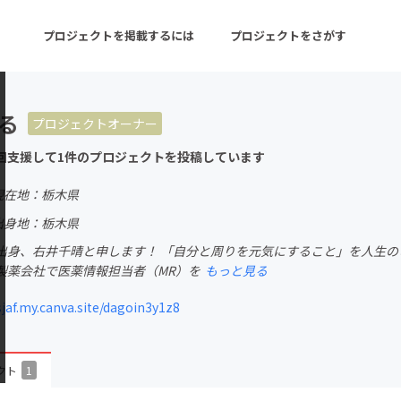
プロジェクトを掲載するには
プロジェクトをさがす
はる
プロジェクトオーナー
ターン
注目の新着プロジェクト
募集終了が近いプロ
回支援して1件のプロジェクトを投稿しています
現在地：栃木県
音楽
舞台・パフォーマンス
出身地：栃木県
出身、右井千晴と申します！ 「自分と周りを元気にすること」を人生の
ゲーム・サービス開発
フード・飲食店
製薬会社で医薬情報担当者（MR）を
もっと見る
書籍・雑誌出版
アニメ・漫画
jaf.my.canva.site/dagoin3y1z8
チャレンジ
ビューティー・ヘルス
クト
1