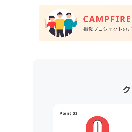
ク
Point 01