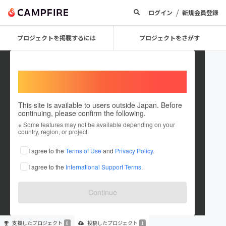
/
ログイン
新規会員登録
プロジェクトを掲載するには
プロジェクトをさがす
Welcome,
International users
This site is available to users outside Japan. Before
continuing, please confirm the following.
ukiha01
※ Some features may not be available depending on your
country, region, or project.
プロジェクトオーナー
I agree to the
Terms of Use
and
Privacy Policy
.
これまでに1件のプロジェクトを投稿しています
I agree to the
International Support Terms
.
在住国：日本
現在地：福岡県
出身国：日本
出身地：未設定
Continue
支援した
プロジェクト
投稿した
プロジェクト
0
1