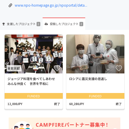
www.npo-homepage.go.jp/npoportal/deta...
支援した
プロジェクト
投稿した
プロジェクト
2
2
東京都
ジョージア料理を食べてしあわせ
ロシアに震災支援の恩返し
みんな仲良く 世界を平和に
FUNDED
FUNDED
12,000JPY
終了
60,280JPY
終了