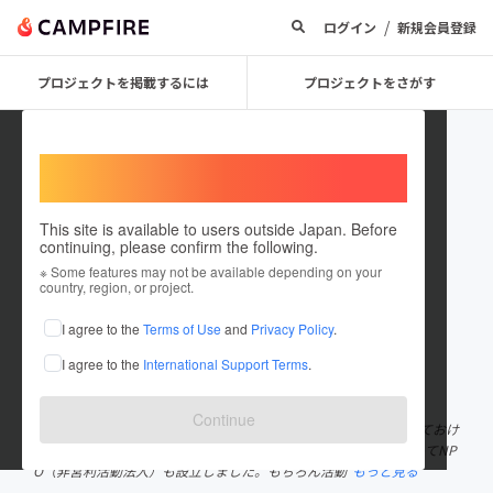
/
ログイン
新規会員登録
プロジェクトを掲載するには
プロジェクトをさがす
Welcome,
International users
This site is available to users outside Japan. Before
continuing, please confirm the following.
梅本
※ Some features may not be available depending on your
country, region, or project.
プロジェクトオーナー
I agree to the
Terms of Use
and
Privacy Policy
.
これまでに2回支援して2件のプロジェクトを投稿しています
I agree to the
International Support Terms
.
在住国：日本
現在地：埼玉県
出身国：日本
出身地：千葉県
Continue
4児の父です。病院に勤務しています。困っている人を見ると放っておけ
ない性分でして、人助けが大好きです。好きが高じて、仲間を募ってNP
O（非営利活動法人）も設立しました。もちろん活動
もっと見る