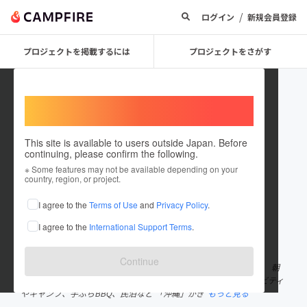
/
ログイン
新規会員登録
プロジェクトを掲載するには
プロジェクトをさがす
Welcome,
International users
This site is available to users outside Japan. Before
continuing, please confirm the following.
uminchi
※ Some features may not be available depending on your
country, region, or project.
プロジェクトオーナー
I agree to the
Terms of Use
and
Privacy Policy
.
これまでに3件のプロジェクトを投稿しています
I agree to the
International Support Terms
.
在住国：日本
現在地：沖縄県
出身国：未設定
Continue
海ぶどうの養殖をメインに 海ぶどう摘み取り体験や塩づくり体験、 朝
採れ海ぶどうの販売や世界初の生海ぶどうソフト マリンアクティビティ
やキャンプ、手ぶらBBQ、民泊など 「沖縄」がぎ
もっと見る