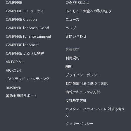
CAMPFIRE
CAMPFIREとは
CAMPFIRE コミュニティ
あんしん・安全への取り組み
CAMPFIRE Creation
ニュース
CAMPFIRE for Social Good
ヘルプ
CAMPFIRE for Entertainment
お問い合わせ
CAMPFIRE for Sports
各種規定
CAMPFIRE ふるさと納税
利用規約
AD FOR ALL
細則
HIOKOSHI
プライバシーポリシー
JFAクラウドファンディング
特定商取引法に基づく表記
machi-ya
情報セキュリティ方針
補助金申請サポート
反社基本方針
カスタマーハラスメントに対する考え
方
クッキーポリシー