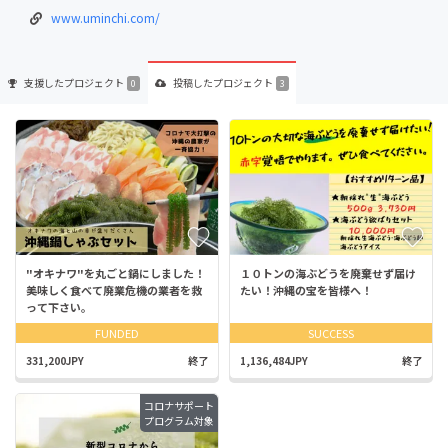
www.uminchi.com/
支援した
プロジェクト
投稿した
プロジェクト
0
3
"オキナワ"を丸ごと鍋にしました！
１０トンの海ぶどうを廃棄せず届け
美味しく食べて廃業危機の業者を救
たい！沖縄の宝を皆様へ！
って下さい。
FUNDED
SUCCESS
331,200JPY
終了
1,136,484JPY
終了
コロナサポート
プログラム対象