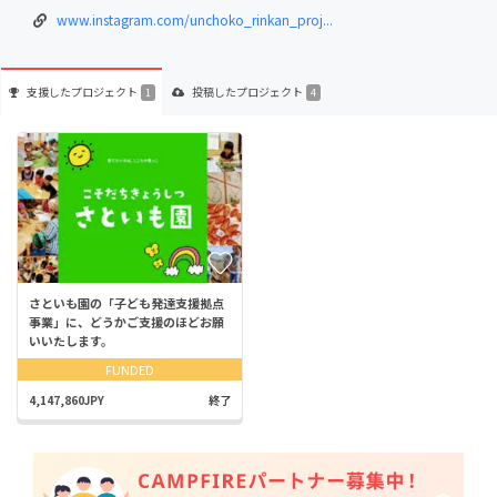
www.instagram.com/unchoko_rinkan_proj...
支援した
プロジェクト
投稿した
プロジェクト
1
4
さといも園の「子ども発達支援拠点
事業」に、どうかご支援のほどお願
いいたします。
FUNDED
4,147,860JPY
終了