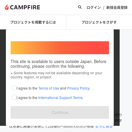
/
ログイン
新規会員登録
プロジェクトを掲載するには
プロジェクトをさがす
Welcome,
International users
This site is available to users outside Japan. Before
continuing, please confirm the following.
uncyokorinkanproject
※ Some features may not be available depending on your
country, region, or project.
プロジェクトオーナー
I agree to the
Terms of Use
and
Privacy Policy
.
これまでに1回支援して4件のプロジェクトを投稿しています
I agree to the
International Support Terms
.
在住国：日本
現在地：未設定
出身国：日本
出身地：未設定
Continue
中央林間に互いにお店を構える仲間たちが昔ながらの昭和っぽいお祭り
をみんなで開催しようと有志で集まったプロジェクトチームです。昨年
は見事に開催が実現して2日間のべ6000人の方が地域
もっと見る