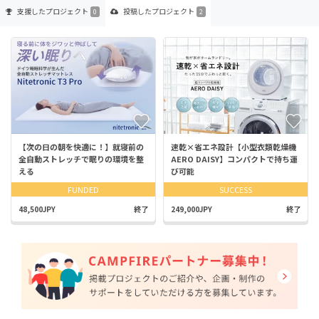
支援した
プロジェクト
投稿した
プロジェクト
0
2
【次の日の朝を快適に！】就寝前の
速乾×省エネ設計【小型衣類乾燥機
全自動ストレッチで眠りの環境を整
AERO DAISY】コンパクトで持ち運
える
び可能
FUNDED
SUCCESS
48,500JPY
終了
249,000JPY
終了