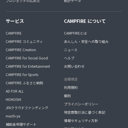
プロジェクトの広め方
統計データ
サービス
CAMPFIRE について
CAMPFIRE
CAMPFIREとは
CAMPFIRE コミュニティ
あんしん・安全への取り組み
CAMPFIRE Creation
ニュース
CAMPFIRE for Social Good
ヘルプ
CAMPFIRE for Entertainment
お問い合わせ
CAMPFIRE for Sports
各種規定
CAMPFIRE ふるさと納税
利用規約
AD FOR ALL
細則
HIOKOSHI
プライバシーポリシー
JFAクラウドファンディング
特定商取引法に基づく表記
machi-ya
情報セキュリティ方針
補助金申請サポート