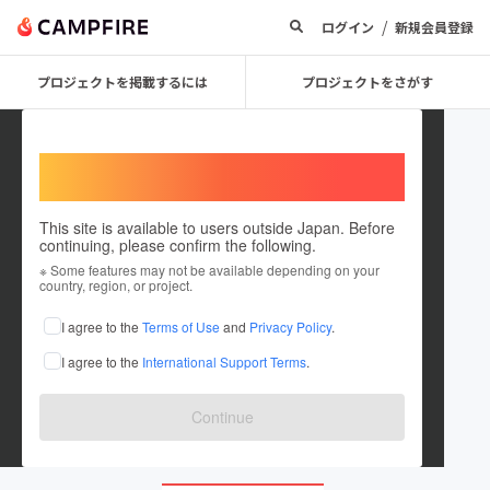
/
ログイン
新規会員登録
プロジェクトを掲載するには
プロジェクトをさがす
Welcome,
International users
This site is available to users outside Japan. Before
continuing, please confirm the following.
unimor0316
※ Some features may not be available depending on your
country, region, or project.
プロジェクトオーナー
I agree to the
Terms of Use
and
Privacy Policy
.
これまでに2件のプロジェクトを投稿しています
I agree to the
International Support Terms
.
在住国：日本
現在地：大阪府
出身国：日本
出身地：大阪府
Continue
unimor.co.jp/