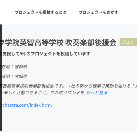
プロジェクトを掲載するには
プロジェクトをさがす
ラ学院英智高等学校 吹奏楽部後援会
プロジ
ターン
注目の新着プロジェクト
募集終了が近いプロ
回支援して9件のプロジェクトを投稿しています
現在地：宮城県
音楽
舞台・パフォーマンス
出身地：宮城県
英智高等学校吹奏楽部後援会です。「杜の都から音楽で笑顔を届ける！
ゲーム・サービス開発
フード・飲食店
ちが楽しく活動できること，ウル吹サウンドを
もっと見る
書籍・雑誌出版
アニメ・漫画
rchestra.com/index.html
チャレンジ
ビューティー・ヘルス