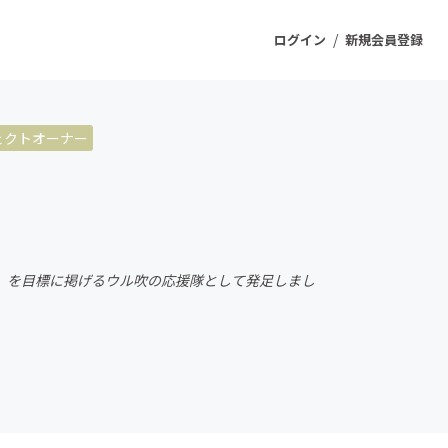
/
ログイン
新規会員登録
ェクトオーナー
ジェクト
もうすぐ公開されます
プロダクト
」を目標に掲げるウル吹の応援隊として発足しまし
ファッション
スポーツ
ケア
ソーシャルグッド