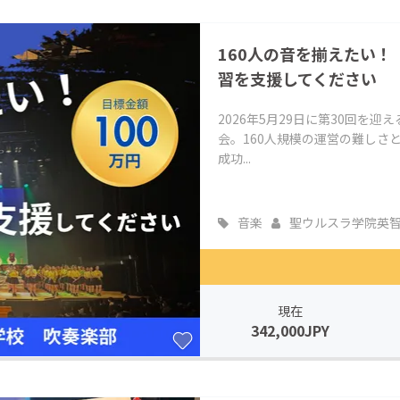
CAMPFIRE for Social Good
CAMPFIRE Creation
160人の音を揃えたい！
CAMPFIREふるさと納税
machi-ya
コミュニティ
習を支援してください
2026年5月29日に第30回を
会。160人規模の運営の難しさ
成功...
音楽
聖ウルスラ学院英智..
現在
342,000JPY