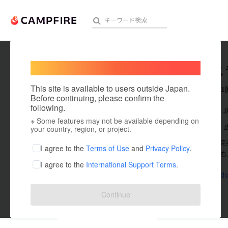
Welcome,
International users
聖ウルス
人気のプロジェクト
注目のリ
This site is available to users outside Japan.
これまでに1
Before continuing, please confirm the
following.
在住国：日本
※ Some features may not be available depending on
アート・写真
出身国：日本
your country, region, or project.
聖ウルスラ学院
テクノロジー・ガジェット
I agree to the
Terms of Use
and
Privacy Policy
.
た。 子どもた
I agree to the
International Support Terms
.
映像・映画
ursulawindo
ビジネス・起業
Continue
まちづくり・地域活性化
投稿した
プロジェクト
9