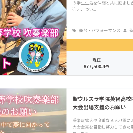
の学生生活を仲間と共に励まし合
迎え、つい...
舞台・パフォーマンス
聖
現在
877,500JPY
聖ウルスラ学院英智高校
大会出場支援のお願い
感染症拡大や度重なる大地震に
大会金賞を目指し努力してきた聖