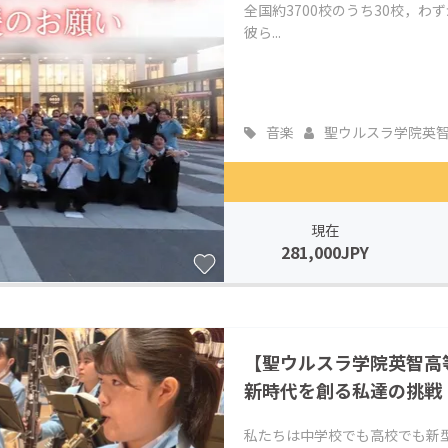
全国約3700校のうち30校，わ
彼ら...
音楽
聖ウルスラ学院英智..
現在
281,000JPY
【聖ウルスラ学院英智高
新時代を創る私達の挑戦
私たちは中学校でも高校でも新