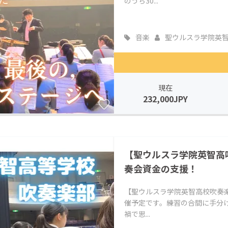
のうち30...
音楽
聖ウルスラ学院英智..
現在
232,000JPY
【聖ウルスラ学院英智高
奏会資金の支援！
【聖ウルスラ学院英智高校吹奏楽部
催予定です。練習の合間に手分
禍で思...