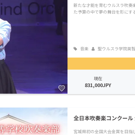
新たな才能を育むウルスラ吹奏
た予算の中で夢の舞台を形にす
音楽
聖ウルスラ学院英智..
現在
831,000JPY
全日本吹奏楽コンクール
宮城県初の全国大会金賞を目指