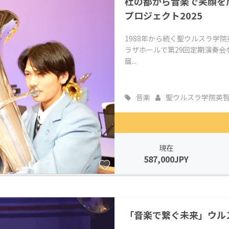
杜の都から音楽で笑顔を
プロジェクト2025
1988年から続く聖ウルスラ学院
ラザホールで第29回定期演奏会
届...
音楽
聖ウルスラ学院英智..
現在
587,000JPY
「音楽で繋ぐ未来」ウル