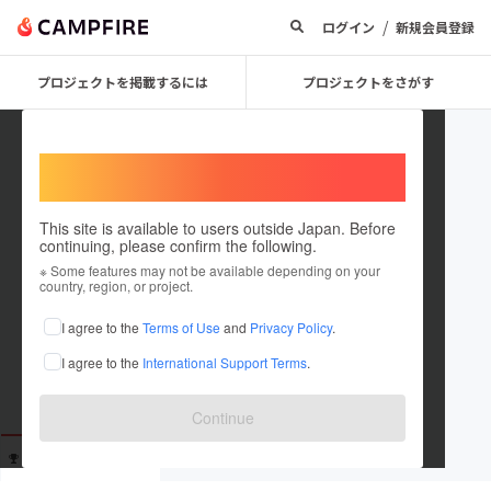
/
ログイン
新規会員登録
プロジェクトを掲載するには
プロジェクトをさがす
Welcome,
International users
This site is available to users outside Japan. Before
continuing, please confirm the following.
user_0c3a51594374
※ Some features may not be available depending on your
country, region, or project.
これまでに2回支援しています
I agree to the
Terms of Use
and
Privacy Policy
.
在住国：未設定
I agree to the
International Support Terms
.
出身国：未設定
Continue
支援した
プロジェクト
投稿した
プロジェクト
2
0