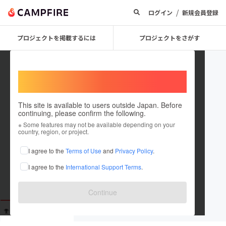
/
ログイン
新規会員登録
プロジェクトを掲載するには
プロジェクトをさがす
Welcome,
International users
This site is available to users outside Japan. Before
continuing, please confirm the following.
user_203feeba3da4
※ Some features may not be available depending on your
country, region, or project.
これまでに1回支援しています
I agree to the
Terms of Use
and
Privacy Policy
.
在住国：未設定
I agree to the
International Support Terms
.
出身国：未設定
Continue
支援した
プロジェクト
投稿した
プロジェクト
1
0